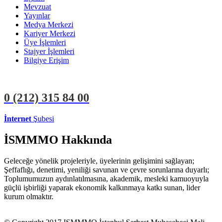
Mevzuat
Yayınlar
Medya Merkezi
Kariyer Merkezi
Üye İşlemleri
Stajyer İşlemleri
Bilgiye Erişim
0 (212)
315 84 00
İnternet
Şubesi
ÜYE İŞLEMLERİ
STAJYER İŞLEMLERİ
İSMMMO Hakkında
Geleceğe yönelik projeleriyle, üyelerinin gelişimini sağlayan;
Şeffaflığı, denetimi, yeniliği savunan ve çevre sorunlarına duyarlı;
Toplumumuzun aydınlatılmasına, akademik, mesleki kamuoyuyla
güçlü işbirliği yaparak ekonomik kalkınmaya katkı sunan, lider
kurum olmaktır.