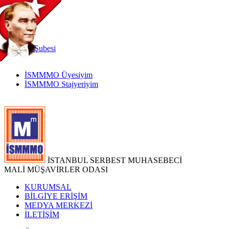
TR
|
EN
İnternet
Şubesi
İSMMMO Üyesiyim
İSMMMO Stajyeriyim
İSTANBUL SERBEST MUHASEBECİ
MALİ MÜŞAVİRLER ODASI
KURUMSAL
BİLGİYE ERİŞİM
MEDYA MERKEZİ
İLETİŞİM