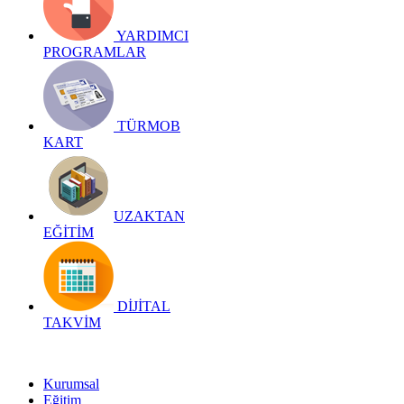
YARDIMCI
PROGRAMLAR
TÜRMOB
KART
UZAKTAN
EĞİTİM
DİJİTAL
TAKVİM
Kurumsal
Eğitim