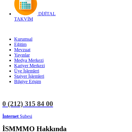
DİJİTAL
TAKVİM
Kurumsal
Eğitim
Mevzuat
Yayınlar
Medya Merkezi
Kariyer Merkezi
Üye İşlemleri
Stajyer İşlemleri
Bilgiye Erişim
0 (212)
315 84 00
İnternet
Şubesi
ÜYE İŞLEMLERİ
STAJYER İŞLEMLERİ
İSMMMO Hakkında