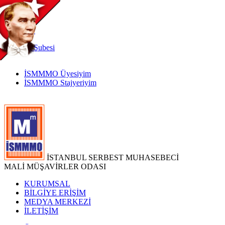
TR
|
EN
İnternet
Şubesi
İSMMMO Üyesiyim
İSMMMO Stajyeriyim
İSTANBUL SERBEST MUHASEBECİ
MALİ MÜŞAVİRLER ODASI
KURUMSAL
BİLGİYE ERİŞİM
MEDYA MERKEZİ
İLETİŞİM