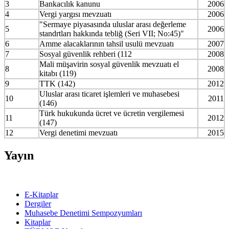
3
Bankacılık kanunu
2006
4
Vergi yargısı mevzuatı
2006
"Sermaye piyasasında uluslar arası değerleme
5
2006
standrtları hakkında tebliğ (Seri VII; No:45)"
6
Amme alacaklarının tahsil usulü mevzuatı
2007
7
Sosyal güvenlik rehberi (112
2008
Mali müşavirin sosyal güvenlik mevzuatı el
8
2008
kitabı (119)
9
TTK (142)
2012
Uluslar arası ticaret işlemleri ve muhasebesi
10
2011
(146)
Türk hukukunda ücret ve ücretin vergilemesi
11
2012
(147)
12
Vergi denetimi mevzuatı
2015
Yayın
E-Kitaplar
Dergiler
Muhasebe Denetimi Sempozyumları
Kitaplar