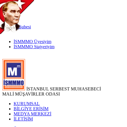
TR
|
EN
İnternet
Şubesi
İSMMMO Üyesiyim
İSMMMO Stajyeriyim
İSTANBUL SERBEST MUHASEBECİ
MALİ MÜŞAVİRLER ODASI
KURUMSAL
BİLGİYE ERİŞİM
MEDYA MERKEZİ
İLETİŞİM