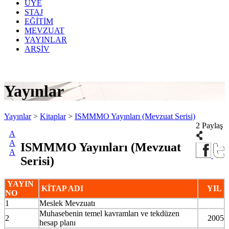
ÜYE
STAJ
EĞİTİM
MEVZUAT
YAYINLAR
ARŞİV
Yayınlar
Yayınlar
>
Kitaplar
>
ISMMMO Yayınları (Mevzuat Serisi)
2 Paylaş
A
A
ISMMMO Yayınları (Mevzuat
A
Serisi)
YAYIN
KİTAP ADI
YIL
NO
1
Meslek Mevzuatı
Muhasebenin temel kavramları ve tekdüzen
2
2005
hesap planı