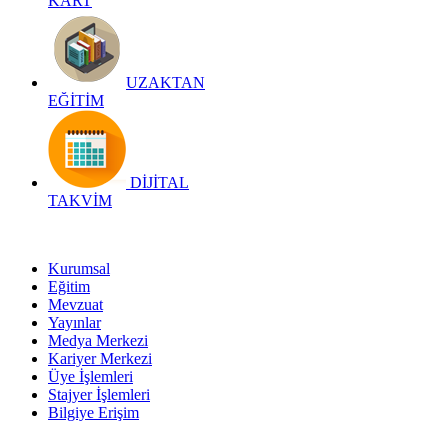
KART
UZAKTAN
EĞİTİM
DİJİTAL
TAKVİM
Kurumsal
Eğitim
Mevzuat
Yayınlar
Medya Merkezi
Kariyer Merkezi
Üye İşlemleri
Stajyer İşlemleri
Bilgiye Erişim