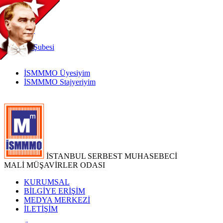
TR
|
EN
İnternet
Şubesi
İSMMMO Üyesiyim
İSMMMO Stajyeriyim
İSTANBUL SERBEST MUHASEBECİ
MALİ MÜŞAVİRLER ODASI
KURUMSAL
BİLGİYE ERİŞİM
MEDYA MERKEZİ
İLETİŞİM