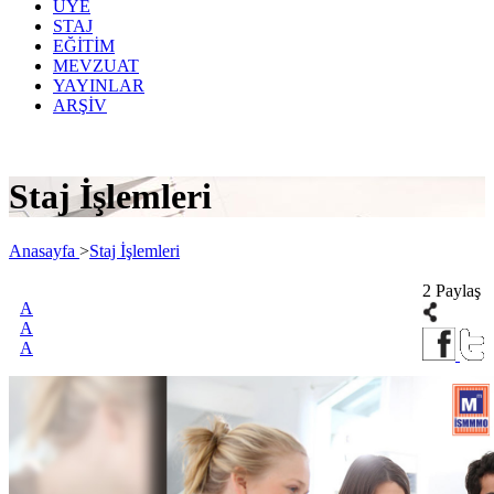
ÜYE
STAJ
EĞİTİM
MEVZUAT
YAYINLAR
ARŞİV
Staj İşlemleri
Anasayfa
>
Staj İşlemleri
2 Paylaş
A
A
A