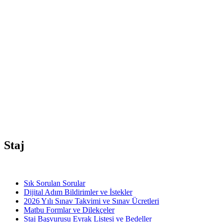
Matbu Formlar
Üyelik İşlemlerinizde Kullanılan Form ve Dilekçeler
Sınav Takvimi
2026 Yılı Sınav Takvimi ve Sınav Ücretleri
Staj
Sık Sorulan Sorular
Dijital Adım Bildirimler ve İstekler
2026 Yılı Sınav Takvimi ve Sınav Ücretleri
Matbu Formlar ve Dilekçeler
Staj Başvurusu Evrak Listesi ve Bedeller