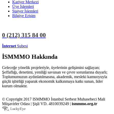
Kariyer Merkezi
Üye İşlemleri
Stajyer İşlemleri
Bilgiye Erişim
0 (212)
315 84 00
İnternet
Şubesi
ÜYE İŞLEMLERİ
STAJYER İŞLEMLERİ
İSMMMO Hakkında
Geleceğe yönelik projeleriyle, üyelerinin gelişimini sağlayan;
Şeffaflığı, denetimi, yeniliği savunan ve çevre sorunlarına duyarlı;
Toplumumuzun aydınlatılmasına, akademik, mesleki kamuoyuyla
güçlü işbirliği yaparak ekonomik kalkınmaya katkı sunan, lider
kurum olmaktır.
© Copyright 2017 ISMMMO İstanbul Serbest Muhasebeci Mali
Müşavirler Odası | Şişli VD. 4810039249 |
ismmmo.org.tr