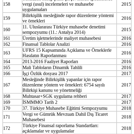
158
vergi (usul) incelemeleri ve muhasebe
2015
uygulamaları
Bilirkişilik mesleğinde rapor düzenleme yöntemi
159
2016
ve örnekleri
11. Uluslararası Türkiye muhasebe denetimi
160
2015
sempozyumu (11.: Antalya 2014)
161
Üretim işletmelerinde maliyet muhasebesi
2016
162
Finansal Tablolar Analizi
2016
UFRS 15 Kapsamında Açıklama ve Örneklerle
163
2016
Hasılatın Raporlanması
164
2013-2016 Faaliyet Raporları
2016
165
Mali Tabloların Dinamik Tahlili
2016
166
İşçi Özlük dosyası 2017
2017
Mesleğinde Bilirkişilik yapanlar için rapor
167
düzenleme yöntem ve örnekleri: 6754 sayılı
2017
Bilirkişi kanunu ve yönetmeliği
168
Muhtasar+SGK uygulama rehberi
2017
169
İSMMMO Tarih 2
2017
170
37. Türkiye Muhasebe Eğitimi Sempozyumu
2018
Vergi ve Gümrük Mevzuatı Dahil Dış Ticaret
171
2018
Muhasebesi
Türkiye Finansal raporlama Standartları:
172
2018
açıklamalar ve uygulamalar