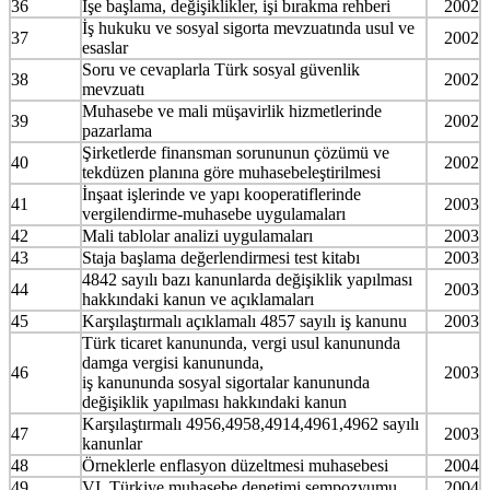
36
İşe başlama, değişiklikler, işi bırakma rehberi
2002
İş hukuku ve sosyal sigorta mevzuatında usul ve
37
2002
esaslar
Soru ve cevaplarla Türk sosyal güvenlik
38
2002
mevzuatı
Muhasebe ve mali müşavirlik hizmetlerinde
39
2002
pazarlama
Şirketlerde finansman sorununun çözümü ve
40
2002
tekdüzen planına göre muhasebeleştirilmesi
İnşaat işlerinde ve yapı kooperatiflerinde
41
2003
vergilendirme-muhasebe uygulamaları
42
Mali tablolar analizi uygulamaları
2003
43
Staja başlama değerlendirmesi test kitabı
2003
4842 sayılı bazı kanunlarda değişiklik yapılması
44
2003
hakkındaki kanun ve açıklamaları
45
Karşılaştırmalı açıklamalı 4857 sayılı iş kanunu
2003
Türk ticaret kanununda, vergi usul kanununda
damga vergisi kanununda,
46
2003
iş kanununda sosyal sigortalar kanununda
değişiklik yapılması hakkındaki kanun
Karşılaştırmalı 4956,4958,4914,4961,4962 sayılı
47
2003
kanunlar
48
Örneklerle enflasyon düzeltmesi muhasebesi
2004
49
VI. Türkiye muhasebe denetimi sempozyumu
2004