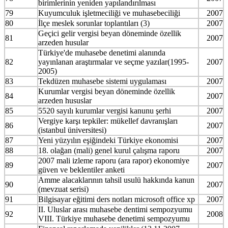
birimlerinin yeniden yapılandırılması
79
Kuyumculuk işletmeciliği ve muhasebeciliği
2007
80
İlçe meslek sorunlar toplantıları (3)
2007
Geçici gelir vergisi beyan döneminde özellik
81
2007
arzeden husular
Türkiye'de muhasebe denetimi alanında
82
yayınlanan araştırmalar ve seçme yazılar(1995-
2007
2005)
83
Tekdüzen muhasebe sistemi uygulaması
2007
Kurumlar vergisi beyan döneminde özellik
84
2007
arzeden hususlar
85
5520 sayılı kurumlar vergisi kanunu şerhi
2007
Vergiye karşı tepkiler: mükellef davranışları
86
2007
(istanbul üniversitesi)
87
Yeni yüzyılın eşiğindeki Türkiye ekonomisi
2007
88
18. olağan (mali) genel kurul çalışma raporu
2007
2007 mali izleme raporu (ara rapor) ekonomiye
89
2007
güven ve beklentiler anketi
Amme alacaklarının tahsil usulü hakkında kanun
90
2007
(mevzuat serisi)
91
Bilgisayar eğitimi ders notları microsoft office xp
2007
II. Uluslar arası muhasebe dentimi sempozyumu
92
2008
VIII. Türkiye muhasebe denetimi sempozyumu