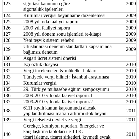
123
sigortası kanununa göre
2009
sigortalılık işelemleri
124
Kurumlar vergisi beyanname düzenlemesi
2009
125
2008 yılı oda faaliyet raporu
2009
126
2009 yılı faaliyet raporu
2009
127
2008 yılı dönem sonu işlemleri (e-kitap)
2009
128
Yeni teşvik sistemi rehebri
2009
Uluslar arası denetim standartları kapsamında
129
2009
bağımsız denetim
130
Asgari ücret sistemi önerisi
131
İşçi özlük dosyası
2010
132
Vergi incelemeleri & mükellef hakları
2010
133
Türkiyede vergi bilinci : İstanbul araştırması
2010
134
Kurumlar vergisi
2010
135
29. Türkiye muhasebe eğitimi sempozyumu
2010
136
2009-2010 yılı oda faaiyet raporu-1
2010
137
2009-2010 yılı oda faaiyet raporu-2
2010
6111 sayılı kanun kapsamında alacak
138
2011
yapılandırılması matrah artırımı stok beyanı
139
Vergi felsefesi devlet ve vergi
2011
Gerekçe, komiyon raporları, önergeler ve
karşılaştırma tabloları ile TTK:
140
2011
ticari işletme, ticaret şirketleri, kıymetli evrak