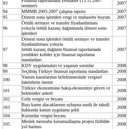
Finansal raporlamada yenilikler (13.11.2007
93
2007
seminer)
94
MMMB 2005-2007 çalışma raporu
2007
95
Dönem sonu işlemleri vergi ve muhasebe boyutu
2007
Örtülü sermaye ve transfer fiyatlandırması
96
yoluyla örtülü kazanç dağıtımında dönem sonu
2007
işlemleri
Dönem sonu işlemleri örtülü sermaye ve transfer
fiyatlandırması yoluyla
97
örtülü kazanç dağıtımı finansal raporlamada
2007
yenilikler kobiler için finansal raporlama
standartları
98
KDV uygulamaları ve yaşanan sorunlar
2008
99
Seçilmiş Türkiye finansal raporlama standartları
2008
Yatırım kararlarının belirlenmesinde vergisel
100
2008
faktörlerin önemi
Türkiye ekonomisine bakış-ekonomiye güven ve
101
2008
beklentiler anketi
102
Gelir vergisi ve beyanı
2008
Bazı kamu alacaklarının uzlaşma usulü ile tahsili
103
2008
hakkında kanun uygulama şekli
104
Kurumlar vergisi beyanı
2008
Meslek mensubu kurumsallaşma projesi fizibilite
105
2008
yol haritası