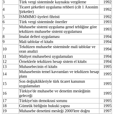
3
Türk vergi sisteminde kaynakta vergileme
1992
Ticaret şirketleri uygulama rehberi (cilt 1 Anonim
4
1992
Şirketler)
5
İSMMMO üyeleri fihristi
1992
6
Türk vergi sisteminde öneriler
1993
Muhasebe sistemi uygulama genel tebliğine göre
7
1993
tekdüzen muhasebe sistemi uygulaması
8
İmalat defteri uygulaması
1994
9
Mali tablolar el kitabı
1994
Tekdüzen muhasebe sisteminde mali tablolar ve
10
1994
oran analizi
11
Maliyet muhasebesi uygulamaları
1994
12
Örneklerle tekdüzen hesap sistem el kitabı
1994
13
Muhasebecinin el kitabı
1995
Muhasebenin temel kavramları ve tekdüzen hesap
14
1995
planı
Son değişiklikleriyle türk ticaret kanunun
15
1995
uygulamaları
Türkiye'de muhasebe ve denetim mesleğinin
16
1995
geleceği
17
Türkiye'nin demokrasi sorunu
1995
18
Gümrük birliğnin hukuki yapısı
1995
19
Muhasebe denetimi mesleği 2000'lere doğru
1997