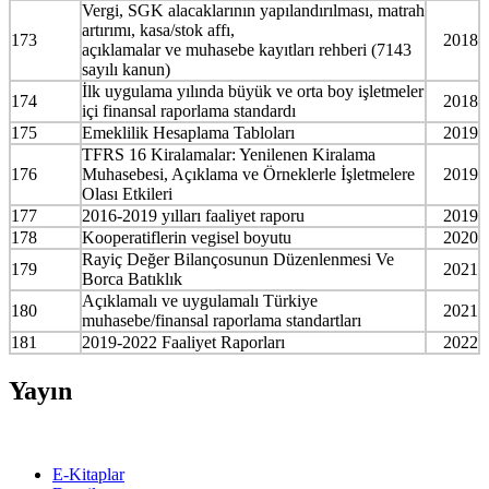
Vergi, SGK alacaklarının yapılandırılması, matrah
artırımı, kasa/stok affı,
173
2018
açıklamalar ve muhasebe kayıtları rehberi (7143
sayılı kanun)
İlk uygulama yılında büyük ve orta boy işletmeler
174
2018
içi finansal raporlama standardı
175
Emeklilik Hesaplama Tabloları
2019
TFRS 16 Kiralamalar: Yenilenen Kiralama
176
Muhasebesi, Açıklama ve Örneklerle İşletmelere
2019
Olası Etkileri
177
2016-2019 yılları faaliyet raporu
2019
178
Kooperatiflerin vegisel boyutu
2020
Rayiç Değer Bilançosunun Düzenlenmesi Ve
179
2021
Borca Batıklık
Açıklamalı ve uygulamalı Türkiye
180
2021
muhasebe/finansal raporlama standartları
181
2019-2022 Faaliyet Raporları
2022
Yayın
E-Kitaplar