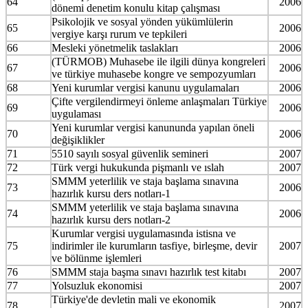
64
2006
dönemi denetim konulu kitap çalışması
Psikolojik ve sosyal yönden yükümlülerin
65
2006
vergiye karşı rurum ve tepkileri
66
Mesleki yönetmelik taslakları
2006
(TÜRMOB) Muhasebe ile ilgili dünya kongreleri
67
2006
ve türkiye muhasebe kongre ve sempozyumları
68
Yeni kurumlar vergisi kanunu uygulamaları
2006
Çifte vergilendirmeyi önleme anlaşmaları Türkiye
69
2006
uygulaması
Yeni kurumlar vergisi kanununda yapılan öneli
70
2006
değişiklikler
71
5510 sayılı sosyal güvenlik semineri
2007
72
Türk vergi hukukunda pişmanlı ve ıslah
2007
SMMM yeterlilik ve staja başlama sınavına
73
2006
hazırlık kursu ders notları-1
SMMM yeterlilik ve staja başlama sınavına
74
2006
hazırlık kursu ders notları-2
Kurumlar vergisi uygulamasında istisna ve
75
indirimler ile kurumların tasfiye, birleşme, devir
2007
ve bölünme işlemleri
76
SMMM staja başma sınavı hazırlık test kitabı
2007
77
Yolsuzluk ekonomisi
2007
Türkiye'de devletin mali ve ekonomik
78
2007