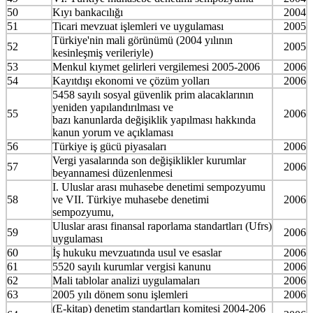
50
Kıyı bankacılığı
2004
51
Ticari mevzuat işlemleri ve uygulaması
2005
Türkiye'nin mali görünümü (2004 yılının
52
2005
kesinleşmiş verileriyle)
53
Menkul kıymet gelirleri vergilemesi 2005-2006
2006
54
Kayıtdışı ekonomi ve çözüm yolları
2006
5458 sayılı sosyal güvenlik prim alacaklarının
yeniden yapılandırılması ve
55
2006
bazı kanunlarda değişiklik yapılması hakkında
kanun yorum ve açıklaması
56
Türkiye iş gücü piyasaları
2006
Vergi yasalarında son değişiklikler kurumlar
57
2006
beyannamesi düzenlenmesi
I. Uluslar arası muhasebe denetimi sempozyumu
58
ve VII. Türkiye muhasebe denetimi
2006
sempozyumu,
Uluslar arası finansal raporlama standartları (Ufrs)
59
2006
uygulaması
60
İş hukuku mevzuatında usul ve esaslar
2006
61
5520 sayılı kurumlar vergisi kanunu
2006
62
Mali tablolar analizi uygulamaları
2006
63
2005 yılı dönem sonu işlemleri
2006
(E-kitap) denetim standartları komitesi 2004-206