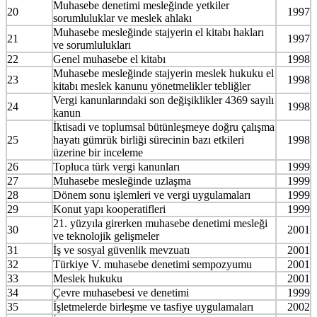
Muhasebe denetimi mesleğinde yetkiler
20
1997
sorumluluklar ve meslek ahlakı
Muhasebe mesleğinde stajyerin el kitabı hakları
21
1997
ve sorumlulukları
22
Genel muhasebe el kitabı
1998
Muhasebe mesleğinde stajyerin meslek hukuku el
23
1998
kitabı meslek kanunu yönetmelikler tebliğler
Vergi kanunlarındaki son değişiklikler 4369 sayılı
24
1998
kanun
İktisadi ve toplumsal bütünleşmeye doğru çalışma
25
hayatı gümrük birliği sürecinin bazı etkileri
1998
üzerine bir inceleme
26
Topluca türk vergi kanunları
1999
27
Muhasebe mesleğinde uzlaşma
1999
28
Dönem sonu işlemleri ve vergi uygulamaları
1999
29
Konut yapı kooperatifleri
1999
21. yüzyıla girerken muhasebe denetimi mesleği
30
2001
ve teknolojik gelişmeler
31
İş ve sosyal güvenlik mevzuatı
2001
32
Türkiye V. muhasebe denetimi sempozyumu
2001
33
Meslek hukuku
2001
34
Çevre muhasebesi ve denetimi
1999
35
İşletmelerde birleşme ve tasfiye uygulamaları
2002