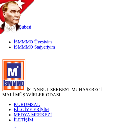
TR
|
EN
İnternet
Şubesi
İSMMMO Üyesiyim
İSMMMO Stajyeriyim
İSTANBUL SERBEST MUHASEBECİ
MALİ MÜŞAVİRLER ODASI
KURUMSAL
BİLGİYE ERİŞİM
MEDYA MERKEZİ
İLETİŞİM