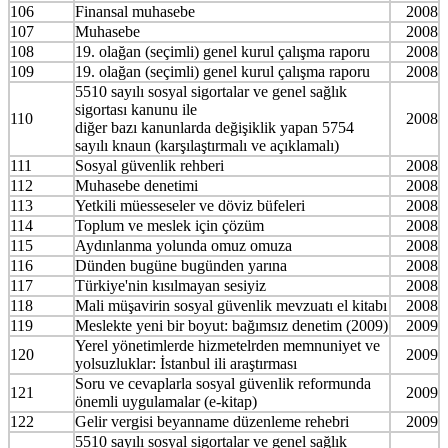
106
Finansal muhasebe
2008
107
Muhasebe
2008
108
19. olağan (seçimli) genel kurul çalışma raporu
2008
109
19. olağan (seçimli) genel kurul çalışma raporu
2008
5510 sayılı sosyal sigortalar ve genel sağlık
sigortası kanunu ile
110
2008
diğer bazı kanunlarda değişiklik yapan 5754
sayılı knaun (karşılaştırmalı ve açıklamalı)
111
Sosyal güvenlik rehberi
2008
112
Muhasebe denetimi
2008
113
Yetkili müesseseler ve döviz büfeleri
2008
114
Toplum ve meslek için çözüm
2008
115
Aydınlanma yolunda omuz omuza
2008
116
Dünden bugüne bugünden yarına
2008
117
Türkiye'nin kısılmayan sesiyiz
2008
118
Mali müşavirin sosyal güvenlik mevzuatı el kitabı
2008
119
Meslekte yeni bir boyut: bağımsız denetim (2009)
2009
Yerel yönetimlerde hizmetelrden memnuniyet ve
120
2009
yolsuzluklar: İstanbul ili araştırması
Soru ve cevaplarla sosyal güvenlik reformunda
121
2009
önemli uygulamalar (e-kitap)
122
Gelir vergisi beyanname düzenleme rehebri
2009
5510 sayılı sosyal sigortalar ve genel sağlık