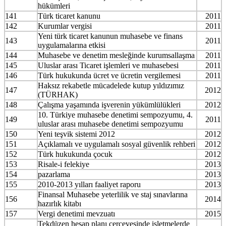
hükümleri
141
Türk ticaret kanunu
2011
142
Kurumlar vergisi
2011
Yeni türk ticaret kanunun muhasebe ve finans
143
2011
uygulamalarına etkisi
144
Muhasebe ve denetim mesleğinde kurumsallaşma
2011
145
Uluslar arası Ticaret işlemleri ve muhasebesi
2011
146
Türk hukukunda ücret ve ücretin vergilemesi
2011
Haksız rekabetle mücadelede kutup yıldızımız
147
2012
(TÜRHAK)
148
Çalışma yaşamında işverenin yükümlülükleri
2012
10. Türkiye muhasebe denetimi sempozyumu, 4.
149
2011
uluslar arası muhasebe denetimi sempozyumu
150
Yeni teşvik sistemi 2012
2012
151
Açıklamalı ve uygulamalı sosyal güvenlik rehberi
2012
152
Türk hukukunda çocuk
2012
153
Risale-i felekiye
2013
154
pazarlama
2013
155
2010-2013 yılları faaliyet raporu
2013
Finansal Muhasebe yeterlilik ve staj sınavlarına
156
2014
hazırlık kitabı
157
Vergi denetimi mevzuatı
2015
Tekdüzen hesap planı çerçevesinde işletmelerde