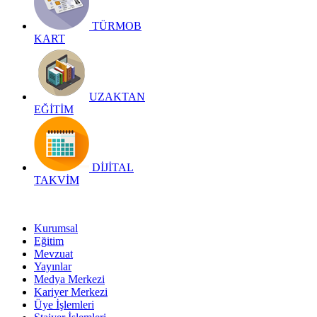
TÜRMOB
KART
UZAKTAN
EĞİTİM
DİJİTAL
TAKVİM
Kurumsal
Eğitim
Mevzuat
Yayınlar
Medya Merkezi
Kariyer Merkezi
Üye İşlemleri