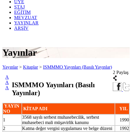
ÜYE
STAJ
EĞİTİM
MEVZUAT
YAYINLAR
ARŞİV
Yayınlar
Yayınlar
>
Kitaplar
>
ISMMMO Yayınları (Basılı Yayınlar)
2 Paylaş
A
A
ISMMMO Yayınları (Basılı
A
Yayınlar)
YAYIN
KİTAP ADI
YIL
NO
3568 sayılı serbest muhasebecilik, serbest
1
1990
muhasebeci mali müşavirlik kanunu
2
Katma değer vergisi uygulaması ve belge düzeni
1992