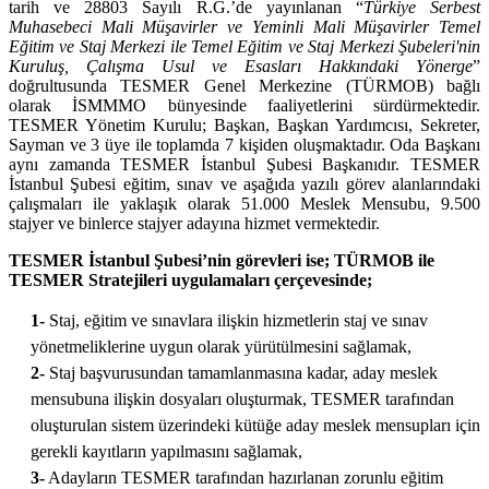
tarih ve 28803 Sayılı R.G.’de yayınlanan “
Türkiye Serbest
Muhasebeci Mali Müşavirler ve Yeminli Mali Müşavirler Temel
Eğitim ve Staj Merkezi ile Temel Eğitim ve Staj Merkezi Şubeleri'nin
Kuruluş, Çalışma Usul ve Esasları Hakkındaki Yönerge
”
doğrultusunda TESMER Genel Merkezine (TÜRMOB) bağlı
olarak İSMMMO bünyesinde faaliyetlerini sürdürmektedir.
TESMER Yönetim Kurulu; Başkan, Başkan Yardımcısı, Sekreter,
Sayman ve 3 üye ile toplamda 7 kişiden oluşmaktadır. Oda Başkanı
aynı zamanda TESMER İstanbul Şubesi Başkanıdır. TESMER
İstanbul Şubesi eğitim, sınav ve aşağıda yazılı görev alanlarındaki
çalışmaları ile yaklaşık olarak 51.000 Meslek Mensubu, 9.500
stajyer ve binlerce stajyer adayına hizmet vermektedir.
TESMER İstanbul Şubesi’nin görevleri ise; TÜRMOB ile
TESMER Stratejileri uygulamaları çerçevesinde;
1-
Staj, eğitim ve sınavlara ilişkin hizmetlerin staj ve sınav
yönetmeliklerine uygun olarak yürütülmesini sağlamak,
2-
Staj başvurusundan tamamlanmasına kadar, aday meslek
mensubuna ilişkin dosyaları oluşturmak, TESMER tarafından
oluşturulan sistem üzerindeki kütüğe aday meslek mensupları için
gerekli kayıtların yapılmasını sağlamak,
3-
Adayların TESMER tarafından hazırlanan zorunlu eğitim