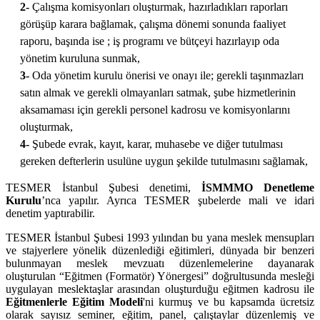
2-
Çalışma komisyonları oluşturmak, hazırladıkları raporları
görüşüp karara bağlamak, çalışma dönemi sonunda faaliyet
raporu, başında ise ; iş programı ve bütçeyi hazırlayıp oda
yönetim kuruluna sunmak,
3-
Oda yönetim kurulu önerisi ve onayı ile; gerekli taşınmazları
satın almak ve gerekli olmayanları satmak, şube hizmetlerinin
aksamaması için gerekli personel kadrosu ve komisyonlarını
oluşturmak,
4-
Şubede evrak, kayıt, karar, muhasebe ve diğer tutulması
gereken defterlerin usulüne uygun şekilde tutulmasını sağlamak,
TESMER İstanbul Şubesi denetimi,
İSMMMO Denetleme
Kurulu
’nca yapılır. Ayrıca TESMER şubelerde mali ve idari
denetim yaptırabilir.
TESMER İstanbul Şubesi 1993 yılından bu yana meslek mensupları
ve stajyerlere yönelik düzenlediği eğitimleri, dünyada bir benzeri
bulunmayan meslek mevzuatı düzenlemelerine dayanarak
oluşturulan “Eğitmen (Formatör) Yönergesi” doğrultusunda mesleği
uygulayan meslektaşlar arasından oluşturduğu eğitmen kadrosu ile
Eğitmenlerle Eğitim Modeli
'ni kurmuş ve bu kapsamda ücretsiz
olarak sayısız seminer, eğitim, panel, çalıştaylar düzenlemiş ve