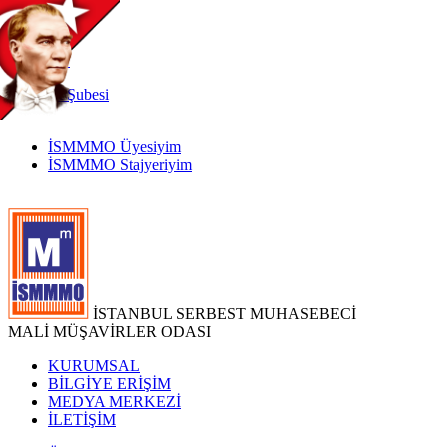
TR
|
EN
İnternet
Şubesi
İSMMMO Üyesiyim
İSMMMO Stajyeriyim
İSTANBUL SERBEST MUHASEBECİ
MALİ MÜŞAVİRLER ODASI
KURUMSAL
BİLGİYE ERİŞİM
MEDYA MERKEZİ
İLETİŞİM