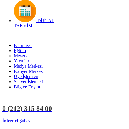
DİJİTAL
TAKVİM
Kurumsal
Eğitim
Mevzuat
Yayınlar
Medya Merkezi
Kariyer Merkezi
Üye İşlemleri
Stajyer İşlemleri
Bilgiye Erişim
0 (212)
315 84 00
İnternet
Şubesi
ÜYE İŞLEMLERİ
STAJYER İŞLEMLERİ