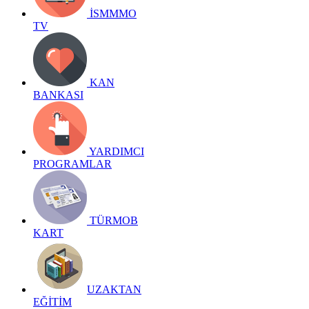
İSMMMO
TV
KAN
BANKASI
YARDIMCI
PROGRAMLAR
TÜRMOB
KART
UZAKTAN
EĞİTİM