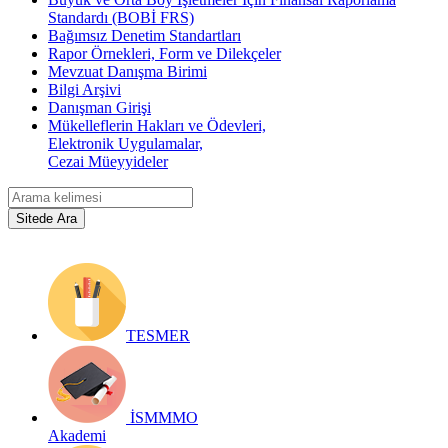
Standardı (BOBİ FRS)
Bağımsız Denetim Standartları
Rapor Örnekleri, Form ve Dilekçeler
Mevzuat Danışma Birimi
Bilgi Arşivi
Danışman Girişi
Mükelleflerin Hakları ve Ödevleri,
Elektronik Uygulamalar,
Cezai Müeyyideler
TESMER
İSMMMO
Akademi