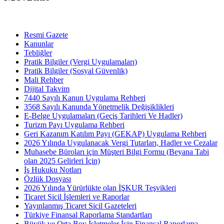
Resmi Gazete
Kanunlar
Tebliğler
Pratik Bilgiler (Vergi Uygulamaları)
Pratik Bilgiler (Sosyal Güvenlik)
Mali Rehber
Dijital Takvim
7440 Sayılı Kanun Uygulama Rehberi
3568 Sayılı Kanunda Yönetmelik Değişiklikleri
E-Belge Uygulamaları (Geçiş Tarihleri Ve Hadler)
Turizm Payı Uygulama Rehberi
Geri Kazanım Katılım Payı (GEKAP) Uygulama Rehberi
2026 Yılında Uygulanacak Vergi Tutarları, Hadler ve Cezalar
Muhasebe Büroları için Müşteri Bilgi Formu (Beyana Tabi
olan 2025 Gelirleri İçin)
İş Hukuku Notları
Özlük Dosyası
2026 Yılında Yürürlükte olan İŞKUR Teşvikleri
Ticaret Sicil İşlemleri ve Raporlar
Yayınlanmış Ticaret Sicil Gazeteleri
Türkiye Finansal Raporlama Standartları
Büyük ve Orta Boy İşletmeler İçin Finansal Raporlama