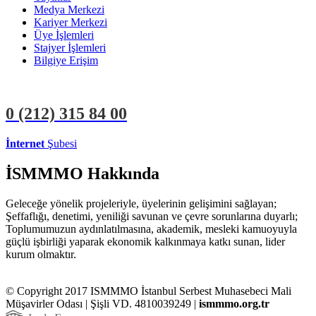
Medya Merkezi
Kariyer Merkezi
Üye İşlemleri
Stajyer İşlemleri
Bilgiye Erişim
0 (212)
315 84 00
İnternet
Şubesi
ÜYE İŞLEMLERİ
STAJYER İŞLEMLERİ
İSMMMO Hakkında
Geleceğe yönelik projeleriyle, üyelerinin gelişimini sağlayan;
Şeffaflığı, denetimi, yeniliği savunan ve çevre sorunlarına duyarlı;
Toplumumuzun aydınlatılmasına, akademik, mesleki kamuoyuyla
güçlü işbirliği yaparak ekonomik kalkınmaya katkı sunan, lider
kurum olmaktır.
© Copyright 2017 ISMMMO İstanbul Serbest Muhasebeci Mali
Müşavirler Odası | Şişli VD. 4810039249 |
ismmmo.org.tr