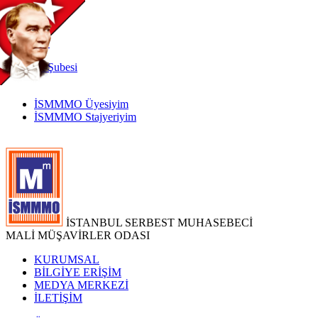
TR
|
EN
İnternet
Şubesi
İSMMMO Üyesiyim
İSMMMO Stajyeriyim
İSTANBUL SERBEST MUHASEBECİ
MALİ MÜŞAVİRLER ODASI
KURUMSAL
BİLGİYE ERİŞİM
MEDYA MERKEZİ
İLETİŞİM