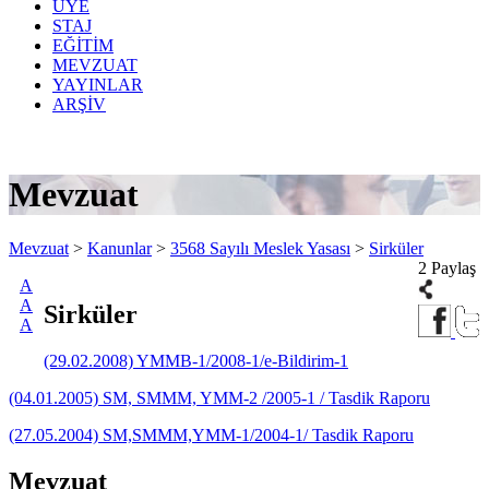
ÜYE
STAJ
EĞİTİM
MEVZUAT
YAYINLAR
ARŞİV
Mevzuat
Mevzuat
>
Kanunlar
>
3568 Sayılı Meslek Yasası
>
Sirküler
2 Paylaş
A
A
Sirküler
A
(29.02.2008) YMMB-1/2008-1/e-Bildirim-1
(04.01.2005) SM, SMMM, YMM-2 /2005-1 / Tasdik Raporu
(27.05.2004) SM,SMMM,YMM-1/2004-1/ Tasdik Raporu
Mevzuat