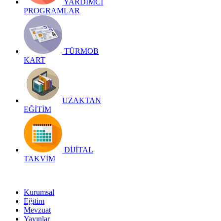
YARDIMCI
PROGRAMLAR
TÜRMOB
KART
UZAKTAN
EĞİTİM
DİJİTAL
TAKVİM
Kurumsal
Eğitim
Mevzuat
Yayınlar