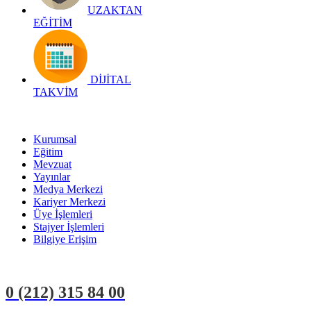
UZAKTAN
EĞİTİM
DİJİTAL
TAKVİM
Kurumsal
Eğitim
Mevzuat
Yayınlar
Medya Merkezi
Kariyer Merkezi
Üye İşlemleri
Stajyer İşlemleri
Bilgiye Erişim
0 (212)
315 84 00