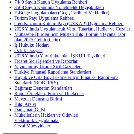
7440 Sayılı Kanun Uygulama Rehberi
3568 Sayılı Kanunda Yönetmelik Değişiklikleri
E-Belge Uygulamaları (Geçiş Tarihleri Ve Hadler)
Turizm Payı Uygulama Rehberi
Geri Kazanım Katılım Payı (GEKAP) Uygulama Rehberi
2026 Yılında Uygulanacak Vergi Tutarları, Hadler ve Cezalar
Muhasebe Büroları için Müşteri Bilgi Formu (Beyana Tabi
olan 2025 Gelirleri İçin)
İş Hukuku Notları
Özlük Dosyası
2026 Yılında Yürürlükte olan İŞKUR Teşvikleri
Ticaret Sicil İşlemleri ve Raporlar
Yayınlanmış Ticaret Sicil Gazeteleri
Türkiye Finansal Raporlama Standartları
Büyük ve Orta Boy İşletmeler İçin Finansal Raporlama
Standardı (BOBİ FRS)
Bağımsız Denetim Standartları
Rapor Örnekleri, Form ve Dilekçeler
Mevzuat Danışma Birimi
Bilgi Arşivi
Danışman Girişi
Mükelleflerin Hakları ve Ödevleri,
Elektronik Uygulamalar,
Cezai Müeyyideler