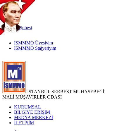
TR
|
EN
İnternet
Şubesi
İSMMMO Üyesiyim
İSMMMO Stajyeriyim
İSTANBUL SERBEST MUHASEBECİ
MALİ MÜŞAVİRLER ODASI
KURUMSAL
BİLGİYE ERİŞİM
MEDYA MERKEZİ
İLETİŞİM