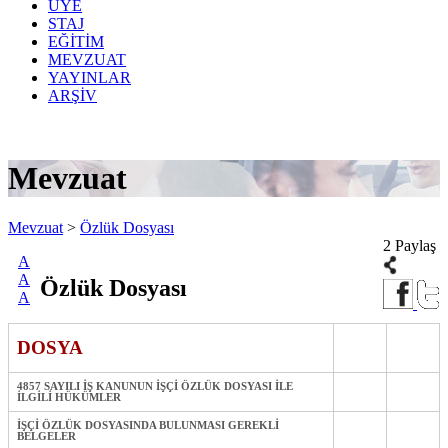
ÜYE
STAJ
EĞİTİM
MEVZUAT
YAYINLAR
ARŞİV
Mevzuat
Mevzuat
>
Özlük Dosyası
2 Paylaş
A
A
Özlük Dosyası
A
DOSYA
4857 SAYILI İŞ KANUNUN İŞÇİ ÖZLÜK DOSYASI İLE
İLGİLİ HÜKÜMLER
İŞÇİ ÖZLÜK DOSYASINDA BULUNMASI GEREKLİ
BELGELER