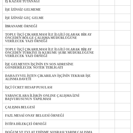
İŞ KAZASI TUTANAĞI
İŞE İZİNSİZ GELMEME
İŞE İZİNSİZ GEÇ GELME
İBRANAME ÖRNEĞİ
TOPLU İŞÇİ ÇIKARILMASI İLE İLGİLİ OLARAK BİR AY
ÖNCEDEN BÖLGE ÇALIŞMA MÜDÜRLÜĞÜNE
VERİLECEK YAZI ÖRNEĞİ
TOPLU İŞÇİ ÇIKARILMASI İLE İLGİLİ OLARAK BİR AY
ÖNCEDEN TÜRKİYE İŞ KURUMU ŞUBE MÜDÜRLÜĞÜNE
VERİLECEK YAZI ÖRNEĞİ
İŞE GELMEYEN İŞÇİNİN EN SON ADRESİNE
GÖNDERİLECEK NOTER TEBLİGATI
DAHA EVVEL İŞTEN ÇIKARILAN İŞÇİNİN TEKRAR İŞE
ALINMA DAVETİ
İŞÇİ ÜCRET HESAP PUSULASI
YABANCILARA İLİŞKİN ONLINE ÇALIŞMA İZNİ
BAŞVURUSUNUN YAPILMASI
ÇALIŞMA BELGESİ
FAZL MESAİ ONAY BELGESİ ÖRNEĞİ
İSTİFA DİLEKÇEİ ÖRNEĞİ
DOĞUM VE EVLAT EDİNME SONRASI YARIM ÇALIŞMA