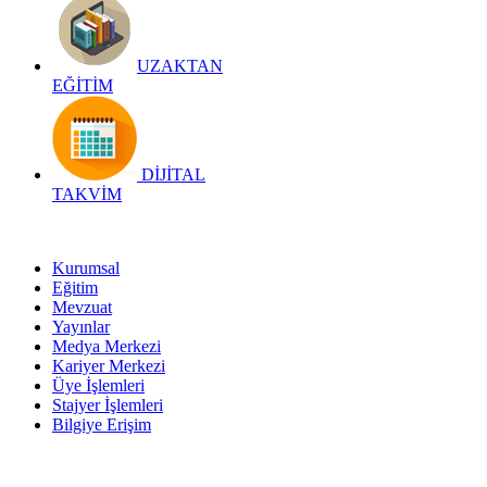
UZAKTAN
EĞİTİM
DİJİTAL
TAKVİM
Kurumsal
Eğitim
Mevzuat
Yayınlar
Medya Merkezi
Kariyer Merkezi
Üye İşlemleri
Stajyer İşlemleri
Bilgiye Erişim