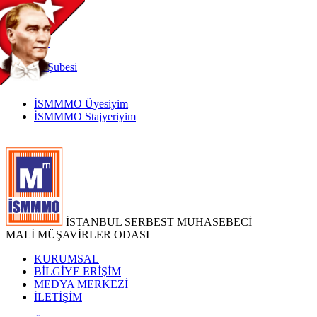
TR
|
EN
İnternet
Şubesi
İSMMMO Üyesiyim
İSMMMO Stajyeriyim
İSTANBUL SERBEST MUHASEBECİ
MALİ MÜŞAVİRLER ODASI
KURUMSAL
BİLGİYE ERİŞİM
MEDYA MERKEZİ
İLETİŞİM