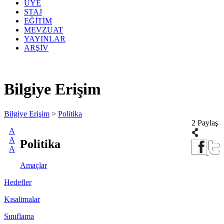
ÜYE
STAJ
EĞİTİM
MEVZUAT
YAYINLAR
ARŞİV
Bilgiye Erişim
Bilgiye Erişim
>
Politika
2 Paylaş
A
A
Politika
A
Amaçlar
Hedefler
Kısaltmalar
Sınıflama