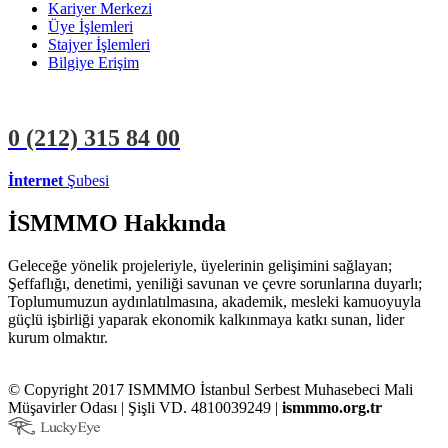
Kariyer Merkezi
Üye İşlemleri
Stajyer İşlemleri
Bilgiye Erişim
0 (212)
315 84 00
İnternet
Şubesi
ÜYE İŞLEMLERİ
STAJYER İŞLEMLERİ
İSMMMO Hakkında
Geleceğe yönelik projeleriyle, üyelerinin gelişimini sağlayan;
Şeffaflığı, denetimi, yeniliği savunan ve çevre sorunlarına duyarlı;
Toplumumuzun aydınlatılmasına, akademik, mesleki kamuoyuyla
güçlü işbirliği yaparak ekonomik kalkınmaya katkı sunan, lider
kurum olmaktır.
© Copyright 2017 ISMMMO İstanbul Serbest Muhasebeci Mali
Müşavirler Odası | Şişli VD. 4810039249 |
ismmmo.org.tr