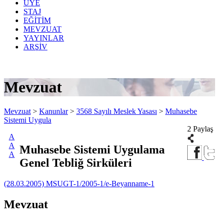
ÜYE
STAJ
EĞİTİM
MEVZUAT
YAYINLAR
ARŞİV
Mevzuat
Mevzuat
>
Kanunlar
>
3568 Sayılı Meslek Yasası
>
Muhasebe
Sistemi Uygula
2 Paylaş
A
A
Muhasebe Sistemi Uygulama
A
Genel Tebliğ Sirküleri
(28.03.2005) MSUGT-1/2005-1/e-Beyanname-1
Mevzuat