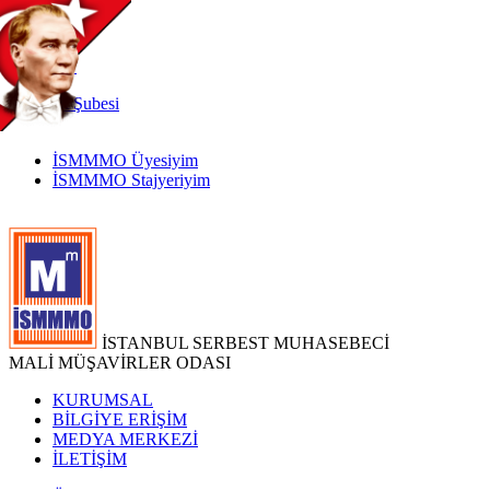
TR
|
EN
İnternet
Şubesi
İSMMMO Üyesiyim
İSMMMO Stajyeriyim
İSTANBUL SERBEST MUHASEBECİ
MALİ MÜŞAVİRLER ODASI
KURUMSAL
BİLGİYE ERİŞİM
MEDYA MERKEZİ
İLETİŞİM