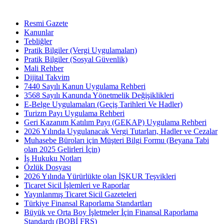
Resmi Gazete
Kanunlar
Tebliğler
Pratik Bilgiler (Vergi Uygulamaları)
Pratik Bilgiler (Sosyal Güvenlik)
Mali Rehber
Dijital Takvim
7440 Sayılı Kanun Uygulama Rehberi
3568 Sayılı Kanunda Yönetmelik Değişiklikleri
E-Belge Uygulamaları (Geçiş Tarihleri Ve Hadler)
Turizm Payı Uygulama Rehberi
Geri Kazanım Katılım Payı (GEKAP) Uygulama Rehberi
2026 Yılında Uygulanacak Vergi Tutarları, Hadler ve Cezalar
Muhasebe Büroları için Müşteri Bilgi Formu (Beyana Tabi
olan 2025 Gelirleri İçin)
İş Hukuku Notları
Özlük Dosyası
2026 Yılında Yürürlükte olan İŞKUR Teşvikleri
Ticaret Sicil İşlemleri ve Raporlar
Yayınlanmış Ticaret Sicil Gazeteleri
Türkiye Finansal Raporlama Standartları
Büyük ve Orta Boy İşletmeler İçin Finansal Raporlama
Standardı (BOBİ FRS)