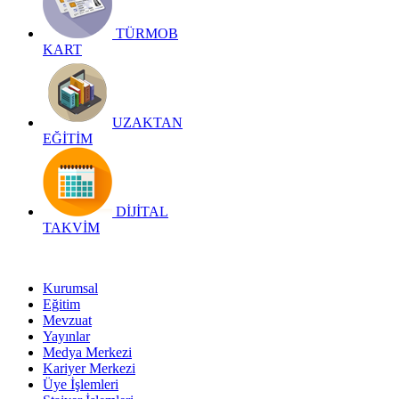
TÜRMOB
KART
UZAKTAN
EĞİTİM
DİJİTAL
TAKVİM
Kurumsal
Eğitim
Mevzuat
Yayınlar
Medya Merkezi
Kariyer Merkezi
Üye İşlemleri