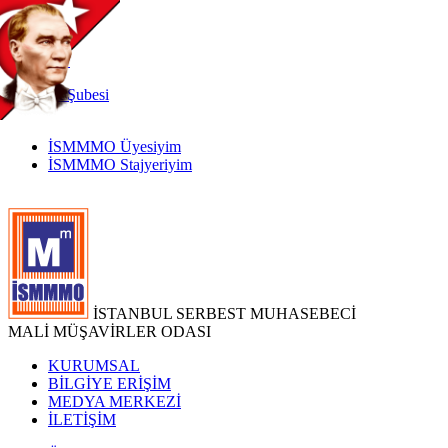
TR
|
EN
İnternet
Şubesi
İSMMMO Üyesiyim
İSMMMO Stajyeriyim
İSTANBUL SERBEST MUHASEBECİ
MALİ MÜŞAVİRLER ODASI
KURUMSAL
BİLGİYE ERİŞİM
MEDYA MERKEZİ
İLETİŞİM