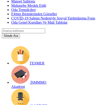
Manşet Şablonu
Muhasebe Meslek Etiği
Oda Temsilcileri
Eğitim Birimlerinden Görseller
COVİD-19 Salgını Nedeniyle Sosyal Yardımlaşma Fonu
Oda Genel Kurulları Ve Mali Tablolar
TESMER
İSMMMO
Akademi