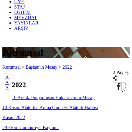
ÜYE
STAJ
EĞİTİM
MEVZUAT
YAYINLAR
ARŞİV
Kurumsal
Kurumsal
>
Başkan'ın Mesajı
>
2022
2 Paylaş
A
A
2022
A
10 Aralık Dünya İnsan Hakları Günü Mesajı
10 Kasım Atatürk'ü Anma Günü ve Atatürk Haftası
Kasım 2022
29 Ekim Cumhuriyet Bayramı