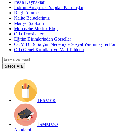
İnsan Kaynakları
İndirim Anlaşması Yapılan Kuruluşlar
Bilgi Edinme
Kalite Belgelerimiz
Manşet Şablonu
Muhasebe Meslek Etiği
Oda Temsilcileri
Eğitim Birimlerinden Görseller
COVİD-19 Salgını Nedeniyle Sosyal Yardımlaşma Fonu
Oda Genel Kurulları Ve Mali Tablolar
TESMER
İSMMMO
Akademi