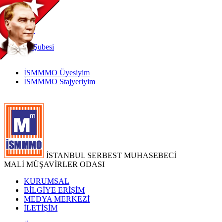
TR
|
EN
İnternet
Şubesi
İSMMMO Üyesiyim
İSMMMO Stajyeriyim
İSTANBUL SERBEST MUHASEBECİ
MALİ MÜŞAVİRLER ODASI
KURUMSAL
BİLGİYE ERİŞİM
MEDYA MERKEZİ
İLETİŞİM