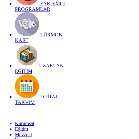
YARDIMCI
PROGRAMLAR
TÜRMOB
KART
UZAKTAN
EĞİTİM
DİJİTAL
TAKVİM
Kurumsal
Eğitim
Mevzuat