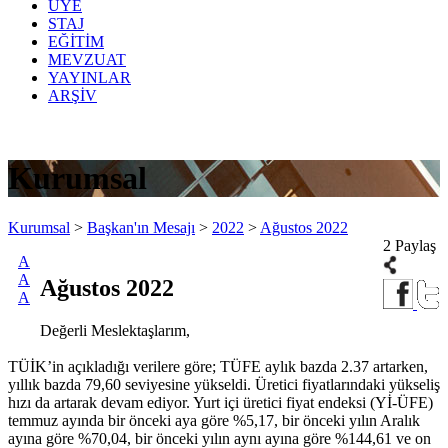
ÜYE
STAJ
EĞİTİM
MEVZUAT
YAYINLAR
ARŞİV
Kurumsal
Kurumsal
>
Başkan'ın Mesajı
>
2022
>
Ağustos 2022
2 Paylaş
A
A
Ağustos 2022
A
Değerli Meslektaşlarım,
TÜİK’in açıkladığı verilere göre; TÜFE aylık bazda 2.37 artarken,
yıllık bazda 79,60 seviyesine yükseldi. Üretici fiyatlarındaki yükseliş
hızı da artarak devam ediyor. Yurt içi üretici fiyat endeksi (Yİ-ÜFE)
temmuz ayında bir önceki aya göre %5,17, bir önceki yılın Aralık
ayına göre %70,04, bir önceki yılın aynı ayına göre %144,61 ve on