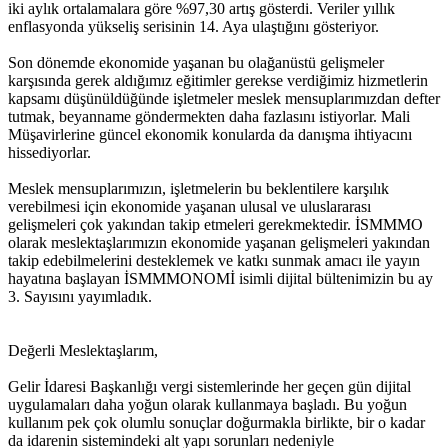
iki aylık ortalamalara göre %97,30 artış gösterdi. Veriler yıllık
enflasyonda yükseliş serisinin 14. Aya ulaştığını gösteriyor.
Son dönemde ekonomide yaşanan bu olağanüstü gelişmeler
karşısında gerek aldığımız eğitimler gerekse verdiğimiz hizmetlerin
kapsamı düşünüldüğünde işletmeler meslek mensuplarımızdan defter
tutmak, beyanname göndermekten daha fazlasını istiyorlar. Mali
Müşavirlerine güncel ekonomik konularda da danışma ihtiyacını
hissediyorlar.
Meslek mensuplarımızın, işletmelerin bu beklentilere karşılık
verebilmesi için ekonomide yaşanan ulusal ve uluslararası
gelişmeleri çok yakından takip etmeleri gerekmektedir. İSMMMO
olarak meslektaşlarımızın ekonomide yaşanan gelişmeleri yakından
takip edebilmelerini desteklemek ve katkı sunmak amacı ile yayın
hayatına başlayan İSMMMONOMİ isimli dijital bültenimizin bu ay
3. Sayısını yayımladık.
Değerli Meslektaşlarım,
Gelir İdaresi Başkanlığı vergi sistemlerinde her geçen gün dijital
uygulamaları daha yoğun olarak kullanmaya başladı. Bu yoğun
kullanım pek çok olumlu sonuçlar doğurmakla birlikte, bir o kadar
da idarenin sistemindeki alt yapı sorunları nedeniyle