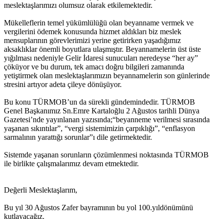
meslektaşlarımızı olumsuz olarak etkilemektedir.
Mükelleflerin temel yükümlülüğü olan beyanname vermek ve
vergilerini ödemek konusunda hizmet aldıkları biz meslek
mensuplarının görevlerimizi yerine getirirken yaşadığımız
aksaklıklar önemli boyutlara ulaşmıştır. Beyannamelerin üst üste
yığılması nedeniyle Gelir İdaresi sunucuları neredeyse “her ay”
çöküyor ve bu durum, tek amacı doğru bilgileri zamanında
yetiştirmek olan meslektaşlarımızın beyannamelerin son günlerinde
stresini artıyor adeta çileye dönüşüyor.
Bu konu TÜRMOB’un da sürekli gündemindedir. TÜRMOB
Genel Başkanımız Sn.Emre Kartaloğlu 2 Ağustos tarihli Dünya
Gazetesi’nde yayınlanan yazısında;“beyanneme verilmesi sırasında
yaşanan sıkıntılar”, “vergi sistemimizin çarpıklığı”, “enflasyon
sarmalının yarattığı sorunlar”ı dile getirmektedir.
Sistemde yaşanan sorunların çözümlenmesi noktasında TÜRMOB
ile birlikte çalışmalarımız devam etmektedir.
Değerli Meslektaşlarım,
Bu yıl 30 Ağustos Zafer bayramının bu yol 100.yıldönümünü
kutlayacağız.