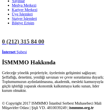
Yayınlar
Medya Merkezi
Kariyer Merkezi
Üye İşlemleri
Stajyer İşlemleri
Bilgiye Erişim
0 (212)
315 84 00
İnternet
Şubesi
ÜYE İŞLEMLERİ
STAJYER İŞLEMLERİ
İSMMMO Hakkında
Geleceğe yönelik projeleriyle, üyelerinin gelişimini sağlayan;
Şeffaflığı, denetimi, yeniliği savunan ve çevre sorunlarına duyarlı;
Toplumumuzun aydınlatılmasına, akademik, mesleki kamuoyuyla
güçlü işbirliği yaparak ekonomik kalkınmaya katkı sunan, lider
kurum olmaktır.
© Copyright 2017 ISMMMO İstanbul Serbest Muhasebeci Mali
Müşavirler Odası | Şişli VD. 4810039249 |
ismmmo.org.tr