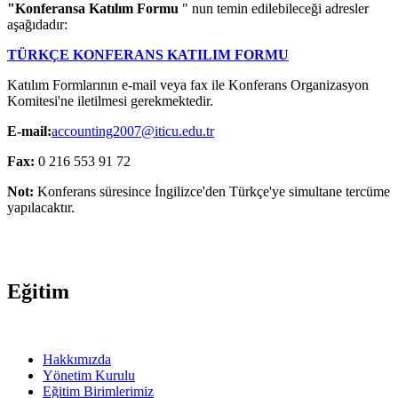
"Konferansa Katılım Formu
" nun temin edilebileceği adresler
aşağıdadır:
TÜRKÇE KONFERANS KATILIM FORMU
Katılım Formlarının e-mail veya fax ile Konferans Organizasyon
Komitesi'ne iletilmesi gerekmektedir.
E-mail:
accounting2007@iticu.edu.tr
Fax:
0 216 553 91 72
Not:
Konferans süresince İngilizce'den Türkçe'ye simultane tercüme
yapılacaktır.
Eğitim
Hakkımızda
Yönetim Kurulu
Eğitim Birimlerimiz