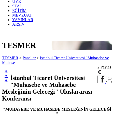
ÜYE
STAJ
EĞİTİM
MEVZUAT
YAYINLAR
ARŞİV
TESMER
TESMER
>
Paneller
>
İstanbul Ticaret Üniversitesi "Muhasebe ve
Muhase
2 Paylaş
A
A
İstanbul Ticaret Üniversitesi
A
"Muhasebe ve Muhasebe
Mesleğinin Geleceği" Uluslararası
Konferansı
"MUHASEBE VE MUHASEBE MESLEĞİNİN GELECEĞİ
"