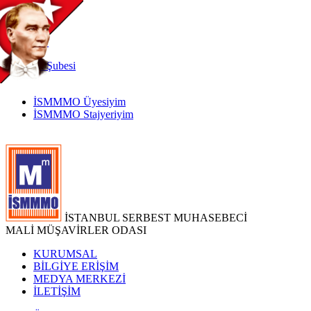
TR
|
EN
İnternet
Şubesi
İSMMMO Üyesiyim
İSMMMO Stajyeriyim
İSTANBUL SERBEST MUHASEBECİ
MALİ MÜŞAVİRLER ODASI
KURUMSAL
BİLGİYE ERİŞİM
MEDYA MERKEZİ
İLETİŞİM