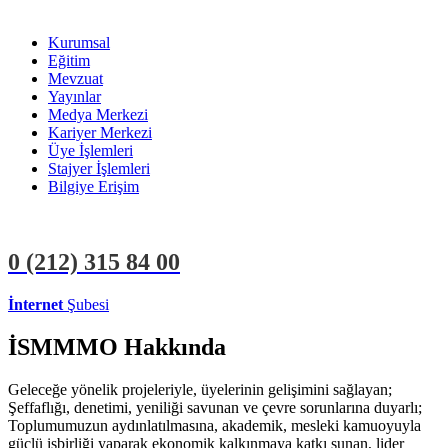
Kurumsal
Eğitim
Mevzuat
Yayınlar
Medya Merkezi
Kariyer Merkezi
Üye İşlemleri
Stajyer İşlemleri
Bilgiye Erişim
0 (212)
315 84 00
İnternet
Şubesi
ÜYE İŞLEMLERİ
STAJYER İŞLEMLERİ
İSMMMO Hakkında
Geleceğe yönelik projeleriyle, üyelerinin gelişimini sağlayan;
Şeffaflığı, denetimi, yeniliği savunan ve çevre sorunlarına duyarlı;
Toplumumuzun aydınlatılmasına, akademik, mesleki kamuoyuyla
güçlü işbirliği yaparak ekonomik kalkınmaya katkı sunan, lider