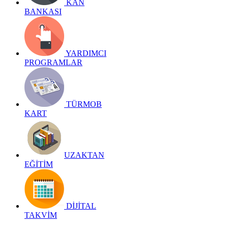
KAN
BANKASI
YARDIMCI
PROGRAMLAR
TÜRMOB
KART
UZAKTAN
EĞİTİM
DİJİTAL
TAKVİM