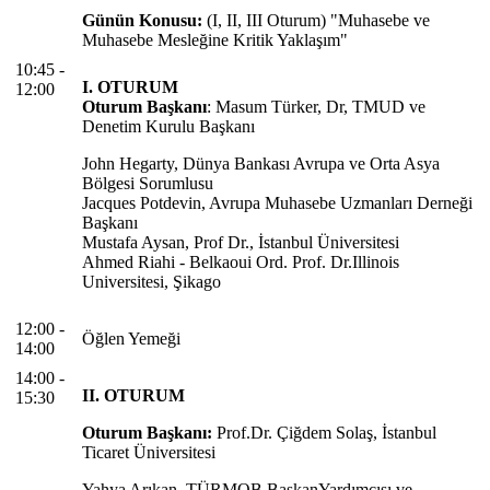
Günün Konusu:
(I, II, III Oturum) "Muhasebe ve
Muhasebe Mesleğine Kritik Yaklaşım"
10:45 -
I. OTURUM
12:00
Oturum Başkanı
: Masum Türker, Dr, TMUD ve
Denetim Kurulu Başkanı
John Hegarty, Dünya Bankası Avrupa ve Orta Asya
Bölgesi Sorumlusu
Jacques Potdevin, Avrupa Muhasebe Uzmanları Derneği
Başkanı
Mustafa Aysan, Prof Dr., İstanbul Üniversitesi
Ahmed Riahi - Belkaoui Ord. Prof. Dr.Illinois
Universitesi, Şikago
12:00 -
Öğlen Yemeği
14:00
14:00 -
II. OTURUM
15:30
Oturum Başkanı:
Prof.Dr. Çiğdem Solaş, İstanbul
Ticaret Üniversitesi
Yahya Arıkan, TÜRMOB BaşkanYardımcısı ve