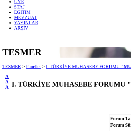
ÜYE
STAJ
EĞİTİM
MEVZUAT
YAYINLAR
ARŞİV
TESMER
TESMER
>
Paneller
>
I. TÜRKİYE MUHASEBE FORUMU
"MU
A
A
I. TÜRKİYE MUHASEBE FORUMU
A
Forum Tar
Forum Sür