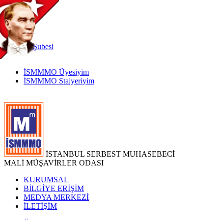
TR
|
EN
İnternet
Şubesi
İSMMMO Üyesiyim
İSMMMO Stajyeriyim
İSTANBUL SERBEST MUHASEBECİ
MALİ MÜŞAVİRLER ODASI
KURUMSAL
BİLGİYE ERİŞİM
MEDYA MERKEZİ
İLETİŞİM