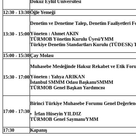
Dokuz Eylül Üniversitesi
12:30 - 13:30
Öğle Yemeği
Denetim ve Denetime Talep, Denetim Faaliyetleri 
Yöneten : Ahmet AKIN
13:30 - 15:00
TÜRMOB Yönetim Kurulu Üyesi/YMM
Türkiye Denetim Standartları Kurulu (TÜDESK)
15:00 - 15:30
Çay Molası
Muhasebe Mesleğinde Haksız Rekabet ve Etik For
Yöneten : Yahya ARIKAN
15:30 - 17:00
İstanbul SMMM Odası Başkanı/SMMM
TÜRMOB Genel Başkan Yardımcısı
Birinci Türkiye Muhasebe Forumu Genel Değerlen
17:00 - 17:30
•
İrfan Hüseyin YILDIZ
TÜRMOB Genel Saymanı/YMM
17:30
Kapanış