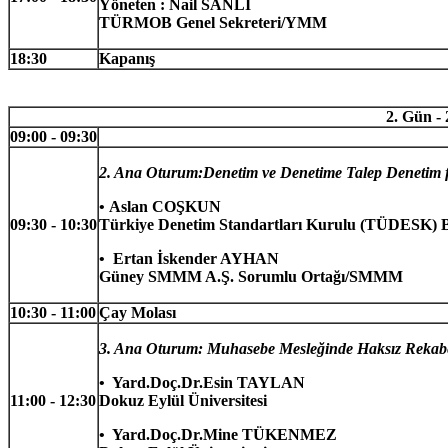
Yöneten : Nail SANLI
TÜRMOB Genel Sekreteri/YMM
18:30
Kapanış
2. Gün -
09:00 - 09:30
2. Ana Oturum:Denetim ve Denetime Talep Denetim faa
•
Aslan COŞKUN
09:30 - 10:30
Türkiye Denetim Standartları Kurulu (TÜDESK)
•
Ertan İskender AYHAN
Güney SMMM A.Ş. Sorumlu Ortağı/SMMM
10:30 - 11:00
Çay Molası
3. Ana Oturum: Muhasebe Mesleğinde Haksız Rekabe
•
Yard.Doç.Dr.Esin TAYLAN
11:00 - 12:30
Dokuz Eylül Üniversitesi
•
Yard.Doç.Dr.Mine TÜKENMEZ