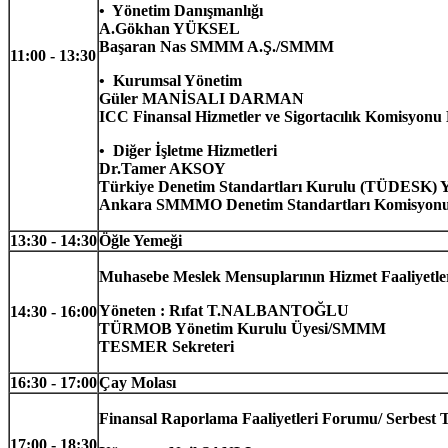
• Yönetim Danışmanlığı
A.Gökhan YÜKSEL
Başaran Nas SMMM A.Ş./SMMM
11:00 - 13:30
• Kurumsal Yönetim
Güler MANİSALI DARMAN
ICC Finansal Hizmetler ve Sigortacılık Komisyonu
• Diğer İşletme Hizmetleri
Dr.Tamer AKSOY
Türkiye Denetim Standartları Kurulu (TÜDESK) 
Ankara SMMMO Denetim Standartları Komisyonu
13:30 - 14:30
Öğle Yemeği
Muhasebe Meslek Mensuplarının Hizmet Faaliyetle
Yöneten : Rıfat T.NALBANTOĞLU
14:30 - 16:00
TÜRMOB Yönetim Kurulu Üyesi/SMMM
TESMER Sekreteri
16:30 - 17:00
Çay Molası
Finansal Raporlama Faaliyetleri Forumu/ Serbest 
17:00 - 18:30