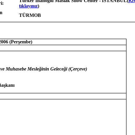
Türker İnanoğlu Maslak Show Center - İSTANBUL(
Kro
i:
tıklayınız
)
en
TÜRMOB
 2006 (Perşembe)
 ve Muhasebe Mesleğinin Geleceği (Çerçeve)
Başkanı