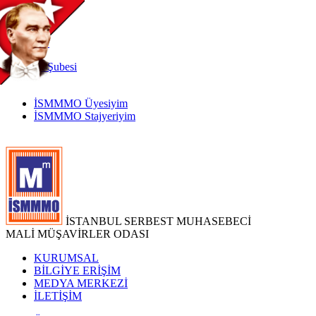
TR
|
EN
İnternet
Şubesi
İSMMMO Üyesiyim
İSMMMO Stajyeriyim
İSTANBUL SERBEST MUHASEBECİ
MALİ MÜŞAVİRLER ODASI
KURUMSAL
BİLGİYE ERİŞİM
MEDYA MERKEZİ
İLETİŞİM