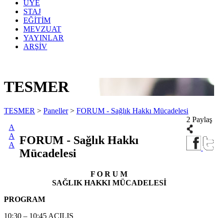
ÜYE
STAJ
EĞİTİM
MEVZUAT
YAYINLAR
ARŞİV
TESMER
TESMER
>
Paneller
>
FORUM - Sağlık Hakkı Mücadelesi
2 Paylaş
A
A
FORUM - Sağlık Hakkı
A
Mücadelesi
F O R U M
SAĞLIK HAKKI MÜCADELESİ
PROGRAM
10:30 – 10:45 AÇILIŞ