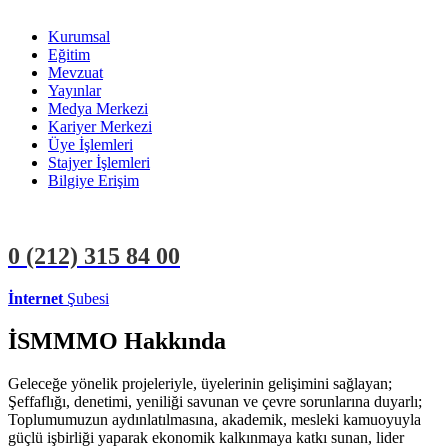
Kurumsal
Eğitim
Mevzuat
Yayınlar
Medya Merkezi
Kariyer Merkezi
Üye İşlemleri
Stajyer İşlemleri
Bilgiye Erişim
0 (212)
315 84 00
İnternet
Şubesi
ÜYE İŞLEMLERİ
STAJYER İŞLEMLERİ
İSMMMO Hakkında
Geleceğe yönelik projeleriyle, üyelerinin gelişimini sağlayan;
Şeffaflığı, denetimi, yeniliği savunan ve çevre sorunlarına duyarlı;
Toplumumuzun aydınlatılmasına, akademik, mesleki kamuoyuyla
güçlü işbirliği yaparak ekonomik kalkınmaya katkı sunan, lider