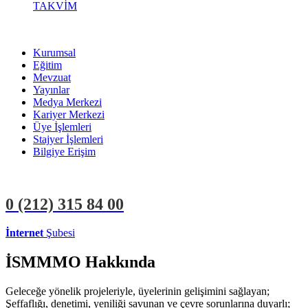
TAKVİM
Kurumsal
Eğitim
Mevzuat
Yayınlar
Medya Merkezi
Kariyer Merkezi
Üye İşlemleri
Stajyer İşlemleri
Bilgiye Erişim
0 (212)
315 84 00
İnternet
Şubesi
ÜYE İŞLEMLERİ
STAJYER İŞLEMLERİ
İSMMMO Hakkında
Geleceğe yönelik projeleriyle, üyelerinin gelişimini sağlayan;
Şeffaflığı, denetimi, yeniliği savunan ve çevre sorunlarına duyarlı;