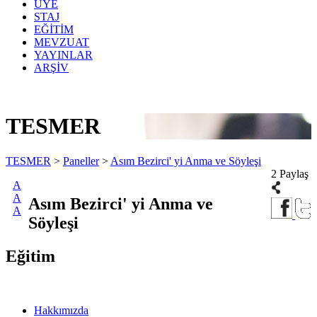
ÜYE
STAJ
EĞİTİM
MEVZUAT
YAYINLAR
ARŞİV
TESMER
TESMER
>
Paneller
>
Asım Bezirci' yi Anma ve Söyleşi
2 Paylaş
A
A
Asım Bezirci' yi Anma ve
A
Söyleşi
Eğitim
Hakkımızda