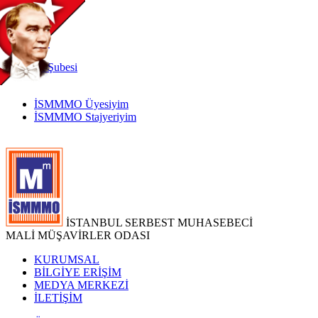
TR
|
EN
İnternet
Şubesi
İSMMMO Üyesiyim
İSMMMO Stajyeriyim
İSTANBUL SERBEST MUHASEBECİ
MALİ MÜŞAVİRLER ODASI
KURUMSAL
BİLGİYE ERİŞİM
MEDYA MERKEZİ
İLETİŞİM