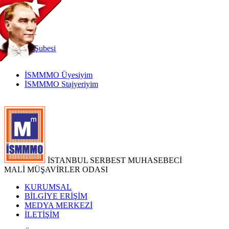
TR
|
EN
İnternet
Şubesi
İSMMMO Üyesiyim
İSMMMO Stajyeriyim
İSTANBUL SERBEST MUHASEBECİ
MALİ MÜŞAVİRLER ODASI
KURUMSAL
BİLGİYE ERİŞİM
MEDYA MERKEZİ
İLETİŞİM