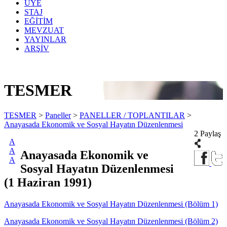
ÜYE
STAJ
EĞİTİM
MEVZUAT
YAYINLAR
ARŞİV
TESMER
TESMER
>
Paneller
>
PANELLER / TOPLANTILAR
>
Anayasada Ekonomik ve Sosyal Hayatın Düzenlenmesi
2 Paylaş
A
A
Anayasada Ekonomik ve
A
Sosyal Hayatın Düzenlenmesi
(1 Haziran 1991)
Anayasada Ekonomik ve Sosyal Hayatın Düzenlenmesi (Bölüm 1)
Anayasada Ekonomik ve Sosyal Hayatın Düzenlenmesi (Bölüm 2)