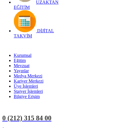
UZAKTAN
EĞİTİM
DİJİTAL
TAKVİM
Kurumsal
Eğitim
Mevzuat
Yayınlar
Medya Merkezi
Kariyer Merkezi
Üye İşlemleri
Stajyer İşlemleri
Bilgiye Erişim
0 (212)
315 84 00