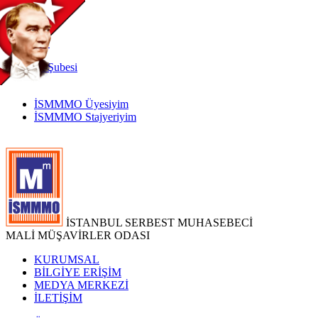
TR
|
EN
İnternet
Şubesi
İSMMMO Üyesiyim
İSMMMO Stajyeriyim
İSTANBUL SERBEST MUHASEBECİ
MALİ MÜŞAVİRLER ODASI
KURUMSAL
BİLGİYE ERİŞİM
MEDYA MERKEZİ
İLETİŞİM