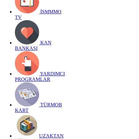
İSMMMO
TV
KAN
BANKASI
YARDIMCI
PROGRAMLAR
TÜRMOB
KART
UZAKTAN