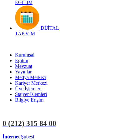
EĞİTİM
DİJİTAL
TAKVİM
Kurumsal
Eğitim
Mevzuat
Yayınlar
Medya Merkezi
Kariyer Merkezi
Üye İşlemleri
Stajyer İşlemleri
Bilgiye Erişim
0 (212)
315 84 00
İnternet
Şubesi
ÜYE İŞLEMLERİ
STAJYER İŞLEMLERİ