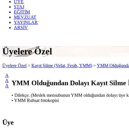
ÜYE
STAJ
EĞİTİM
MEVZUAT
YAYINLAR
ARŞİV
Üyelere Özel
Üyelere Özel
>
Kayıt Silme (Vefat, Fesih, YMM)
>
YMM Olduğundan 
A
A
YMM Olduğundan Dolayı Kayıt Silme İ
A
• Dilekçe. (Meslek mensubunun YMM olduğundan dolayı üye kaydı
• YMM Ruhsat fotokopisi
Üye