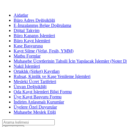
Aidatlar
Büro Adres Değişikliği
E-İmzalanmış Belge Doğrulama
Dijital Takvim
Büro Kapanış İşlemleri
Büro Kayıt İşlemleri
Kaşe Başvurusu
Kayıt Silme (Vefat, Fesih, YMM)
Matbu Formlar
Muhasebe Ücretlerinin Tahsili İçin Yapılacak İşlemler (Noter D
Nakil İşlemleri
Ortaklık (Şirket) Kayıtları
Ruhsat, Kimlik ve Kaşe Yenileme İşlemleri
Mesleki Ücret Tarifeleri
Ünvan Değişikliği
Oda Kayıt İşlemleri Bilgi Formu
Üye Kayıt Başvuru Formu
İndirim Anlaşmalı Kurumlar
Üyelere Özel Duyurular
Muhasebe Meslek Etiği