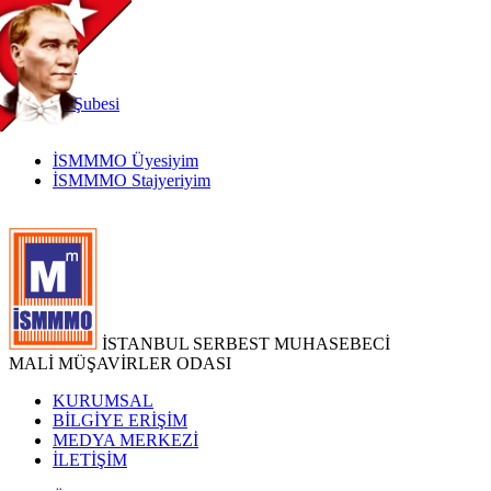
TR
|
EN
İnternet
Şubesi
İSMMMO Üyesiyim
İSMMMO Stajyeriyim
İSTANBUL SERBEST MUHASEBECİ
MALİ MÜŞAVİRLER ODASI
KURUMSAL
BİLGİYE ERİŞİM
MEDYA MERKEZİ
İLETİŞİM