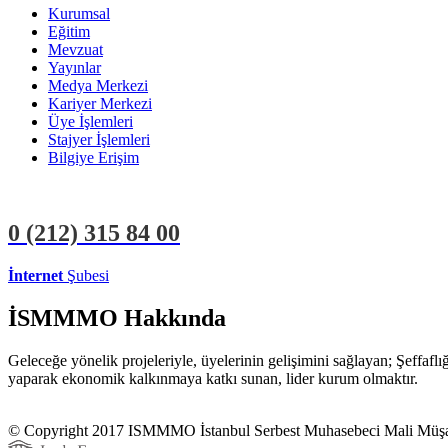
Kurumsal
Eğitim
Mevzuat
Yayınlar
Medya Merkezi
Kariyer Merkezi
Üye İşlemleri
Stajyer İşlemleri
Bilgiye Erişim
0 (212)
315 84 00
İnternet
Şubesi
ÜYE İŞLEMLERİ
STAJYER İŞLEMLERİ
İSMMMO Hakkında
Geleceğe yönelik projeleriyle, üyelerinin gelişimini sağlayan; Şeffaf
yaparak ekonomik kalkınmaya katkı sunan, lider kurum olmaktır.
© Copyright 2017 ISMMMO İstanbul Serbest Muhasebeci Mali Müşavi