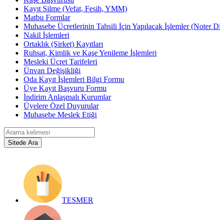
Kayıt Silme (Vefat, Fesih, YMM)
Matbu Formlar
Muhasebe Ücretlerinin Tahsili İçin Yapılacak İşlemler (Noter D
Nakil İşlemleri
Ortaklık (Şirket) Kayıtları
Ruhsat, Kimlik ve Kaşe Yenileme İşlemleri
Mesleki Ücret Tarifeleri
Ünvan Değişikliği
Oda Kayıt İşlemleri Bilgi Formu
Üye Kayıt Başvuru Formu
İndirim Anlaşmalı Kurumlar
Üyelere Özel Duyurular
Muhasebe Meslek Etiği
TESMER