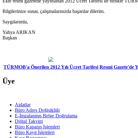
Ekte resmi gazetede yayınlanan 2012 Ücret Tarifesi ile birlikte TÜR
Bilgilerinize sunar, çalışmalarınızda başarılar dilerim.
Saygılarımla,
Yahya ARIKAN
Başkan
TÜRMOB'a Önerilen 2012 Yılı Ücret Tarifesi
Resmi Gazete'de Y
Üye
Aidatlar
Büro Adres Değişikliği
E-İmzalanmış Belge Doğrulama
Dijital Takvim
Büro Kapanış İşlemleri
Büro Kayıt İşlemleri
Kaşe Başvurusu