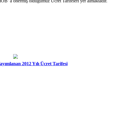
MOB’ a önermiş olduğumuz Ücret Tarifeleri yer almaktadır.
ayımlanan 2012 Yılı Ücret Tarifesi