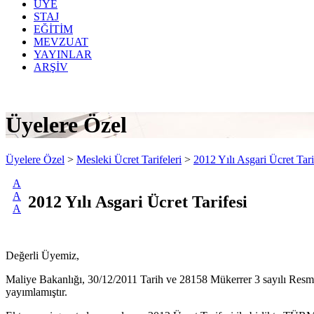
ÜYE
STAJ
EĞİTİM
MEVZUAT
YAYINLAR
ARŞİV
Üyelere Özel
Üyelere Özel
>
Mesleki Ücret Tarifeleri
>
2012 Yılı Asgari Ücret Tari
A
A
2012 Yılı Asgari Ücret Tarifesi
A
Değerli Üyemiz,
Maliye Bakanlığı, 30/12/2011 Tarih ve 28158 Mükerrer 3 sayılı Resm
yayımlamıştır.