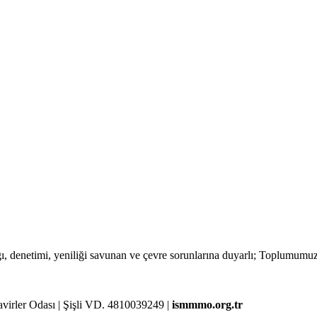
lığı, denetimi, yeniliği savunan ve çevre sorunlarına duyarlı; Toplumum
rler Odası | Şişli VD. 4810039249 |
ismmmo.org.tr