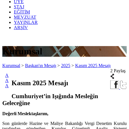
ÜYE
STAJ
EĞİTİM
MEVZUAT
YAYINLAR
ARŞİV
Kurumsal
Kurumsal
>
Başkan'ın Mesajı
>
2025
>
Kasım 2025 Mesajı
2 Paylaş
A
A
Kasım 2025 Mesajı
A
Cumhuriyet’in Işığında Mesleğin
Geleceğine
Değerli Meslektaşlarım,
Son günlerde Hazine ve Maliye Bakanlığı Vergi Denetim Kurulu
tarafından gönderilen Kuruluş Gözetimli Analiz Sistemi