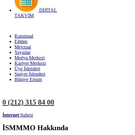
DİJİTAL
TAKVİM
Kurumsal
Eğitim
Mevzuat
Yayınlar
Medya Merkezi
Kariyer Merkezi
Üye İşlemleri
Stajyer İşlemleri
Bilgiye Erişim
0 (212)
315 84 00
İnternet
Şubesi
ÜYE İŞLEMLERİ
STAJYER İŞLEMLERİ
İSMMMO Hakkında