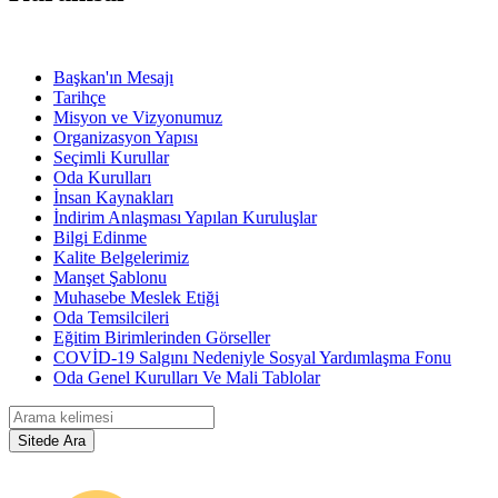
Başkan'ın Mesajı
Tarihçe
Misyon ve Vizyonumuz
Organizasyon Yapısı
Seçimli Kurullar
Oda Kurulları
İnsan Kaynakları
İndirim Anlaşması Yapılan Kuruluşlar
Bilgi Edinme
Kalite Belgelerimiz
Manşet Şablonu
Muhasebe Meslek Etiği
Oda Temsilcileri
Eğitim Birimlerinden Görseller
COVİD-19 Salgını Nedeniyle Sosyal Yardımlaşma Fonu
Oda Genel Kurulları Ve Mali Tablolar