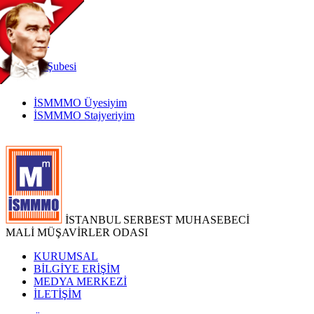
TR
|
EN
İnternet
Şubesi
İSMMMO Üyesiyim
İSMMMO Stajyeriyim
İSTANBUL SERBEST MUHASEBECİ
MALİ MÜŞAVİRLER ODASI
KURUMSAL
BİLGİYE ERİŞİM
MEDYA MERKEZİ
İLETİŞİM