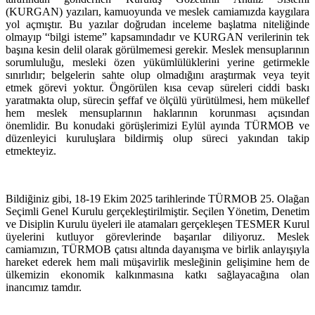
(KURGAN) yazıları, kamuoyunda ve meslek camiamızda kaygılara
yol açmıştır. Bu yazılar doğrudan inceleme başlatma niteliğinde
olmayıp “bilgi isteme” kapsamındadır ve KURGAN verilerinin tek
başına kesin delil olarak görülmemesi gerekir. Meslek mensuplarının
sorumluluğu, mesleki özen yükümlülüklerini yerine getirmekle
sınırlıdır; belgelerin sahte olup olmadığını araştırmak veya teyit
etmek görevi yoktur. Öngörülen kısa cevap süreleri ciddi baskı
yaratmakta olup, sürecin şeffaf ve ölçülü yürütülmesi, hem mükellef
hem meslek mensuplarının haklarının korunması açısından
önemlidir. Bu konudaki görüşlerimizi Eylül ayında TÜRMOB ve
düzenleyici kuruluşlara bildirmiş olup süreci yakından takip
etmekteyiz.
Bildiğiniz gibi, 18-19 Ekim 2025 tarihlerinde TÜRMOB 25. Olağan
Seçimli Genel Kurulu gerçekleştirilmiştir. Seçilen Yönetim, Denetim
ve Disiplin Kurulu üyeleri ile atamaları gerçekleşen TESMER Kurul
üyelerini kutluyor görevlerinde başarılar diliyoruz. Meslek
camiamızın, TÜRMOB çatısı altında dayanışma ve birlik anlayışıyla
hareket ederek hem mali müşavirlik mesleğinin gelişimine hem de
ülkemizin ekonomik kalkınmasına katkı sağlayacağına olan
inancımız tamdır.