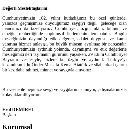
Değerli Meslektaşlarım;
Cumhuriyetimizin 102. yılını kutladığımız bu özel günlerde,
yalnızca geçmişimize duyduğumuz saygıyı değil, geleceğe olan
inancımızı da tazeliyoruz. Cumhuriyet; özgür aklın, bilimin ve
emeğin rehberliğinde toplumsal ilerlemenin teminatıdır. Bugün
mesleğimizin dayandığı etik değerler, adalet duygusu ve kamu
yararına hizmet anlayışı, bu büyük mirasın ayrılmaz bir parçasıdır.
Cumhuriyetimizin aydınlık yolunda, dayanışma ve etik değerlerle
mesleğimizi ileri taşımanın gururunu yaşarken, 29 Ekim Cumhuriyet
Bayramı vesilesiyle, bizlere bu özgür ve aydınlık Türkiye’yi
kazandıran Ulu Önder Mustafa Kemal Atatürk ve silah arkadaşlarını
bir kez daha rahmet, minnet ve saygıyla anıyoruz.
Bu vesile ile hepinize sevgi ve saygılarımı sunuyor, çalışmalarınızda
kolaylıklar diliyorum..
Erol DEMİREL
Başkan
Kurumsal