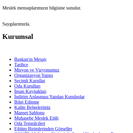
Meslek mensuplarımızın bilgisine sunulur.
Saygılarımızla.
Kurumsal
Başkan'ın Mesajı
Tarihçe
Misyon ve Vizyonumuz
Organizasyon Yapısı
Seçimli Kurullar
Oda Kurulları
İnsan Kaynakları
İndirim Anlaşması Yapılan Kuruluşlar
Bilgi Edinme
Kalite Belgelerimiz
Manşet Şablonu
Muhasebe Meslek Etiği
Oda Temsilcileri
Eğitim Birimlerinden Görseller