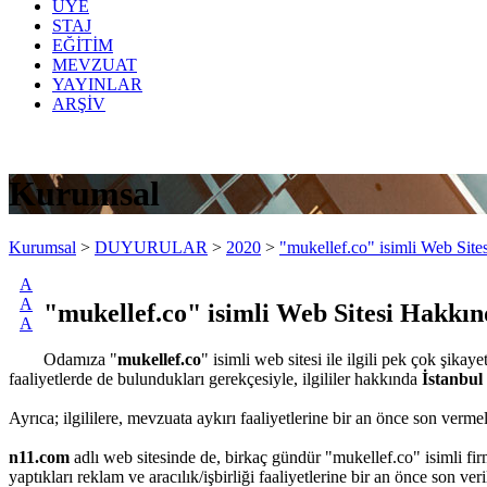
ÜYE
STAJ
EĞİTİM
MEVZUAT
YAYINLAR
ARŞİV
Kurumsal
Kurumsal
>
DUYURULAR
>
2020
>
"mukellef.co" isimli Web Sit
A
A
"mukellef.co" isimli Web Sitesi Hakkı
A
Odamıza "
mukellef.co
" isimli web sitesi ile ilgili pek çok şik
faaliyetlerde de bulundukları gerekçesiyle, ilgililer hakkında
İstanbul
Ayrıca; ilgililere, mevzuata aykırı faaliyetlerine bir an önce son verm
n11.com
adlı web sitesinde de, birkaç gündür "mukellef.co" isimli fir
yaptıkları reklam ve aracılık/işbirliği faaliyetlerine bir an önce son v