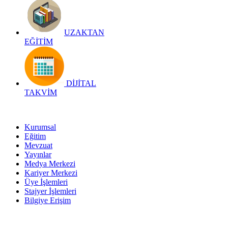
UZAKTAN
EĞİTİM
DİJİTAL
TAKVİM
Kurumsal
Eğitim
Mevzuat
Yayınlar
Medya Merkezi
Kariyer Merkezi
Üye İşlemleri
Stajyer İşlemleri
Bilgiye Erişim