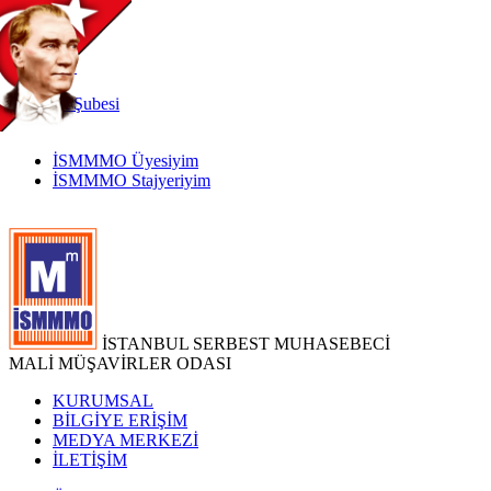
TR
|
EN
İnternet
Şubesi
İSMMMO Üyesiyim
İSMMMO Stajyeriyim
İSTANBUL SERBEST MUHASEBECİ
MALİ MÜŞAVİRLER ODASI
KURUMSAL
BİLGİYE ERİŞİM
MEDYA MERKEZİ
İLETİŞİM