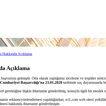
esi Hakkında Açıklama
nda Açıklama
ayet başvurusu gelmiştir. Oda olarak yaptığımız inceleme ve tespitler neti
 Cumhuriyet Başsavcılığı’na 23.01.2020
tarihinde suç duyurusunda b
eleri gerektiğine ilişkin ihtarname gönderilmiş, konuyla ilgili bir mesl
manın reklamı/yönlendirmesi yapıldığından; n11.com web sitesi yetkililer
erilmesi hakkında ihtarname gönderilmiştir.