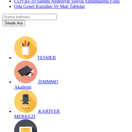
COVİD-19 Salgını Nedeniyle Sosyal Yardımlaşma Fonu
Oda Genel Kurulları Ve Mali Tablolar
TESMER
İSMMMO
Akademi
KARİYER
MERKEZİ