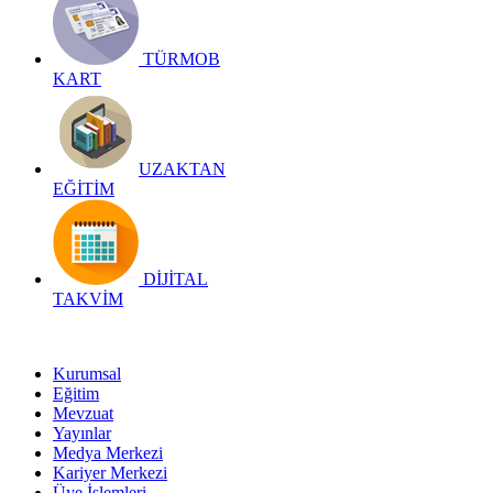
TÜRMOB
KART
UZAKTAN
EĞİTİM
DİJİTAL
TAKVİM
Kurumsal
Eğitim
Mevzuat
Yayınlar
Medya Merkezi
Kariyer Merkezi
Üye İşlemleri