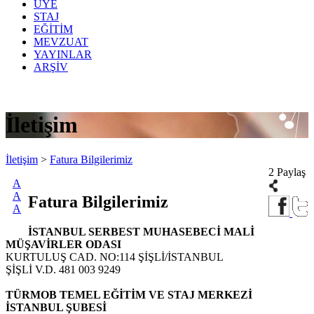
ÜYE
STAJ
EĞİTİM
MEVZUAT
YAYINLAR
ARŞİV
İletişim
İletişim
>
Fatura Bilgilerimiz
2 Paylaş
A
A
Fatura Bilgilerimiz
A
İSTANBUL SERBEST MUHASEBECİ MALİ
MÜŞAVİRLER ODASI
KURTULUŞ CAD. NO:114 ŞİŞLİ/İSTANBUL
ŞİŞLİ V.D. 481 003 9249
TÜRMOB TEMEL EĞİTİM VE STAJ MERKEZİ
İSTANBUL ŞUBESİ