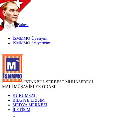
TR
|
EN
İnternet
Şubesi
İSMMMO Üyesiyim
İSMMMO Stajyeriyim
İSTANBUL SERBEST MUHASEBECİ
MALİ MÜŞAVİRLER ODASI
KURUMSAL
BİLGİYE ERİŞİM
MEDYA MERKEZİ
İLETİŞİM