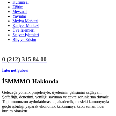
Kurumsal
Eğitim
Mevzuat
Yayınlar
Medya Merkezi
Kariyer Merkezi
Üye İşlemleri
Stajyer İşlemleri
Bilgiye Erişim
0 (212)
315 84 00
İnternet
Şubesi
ÜYE İŞLEMLERİ
STAJYER İŞLEMLERİ
İSMMMO Hakkında
Geleceğe yönelik projeleriyle, üyelerinin gelişimini sağlayan;
Şeffaflığı, denetimi, yeniliği savunan ve çevre sorunlarına duyarlı;
Toplumumuzun aydınlatılmasına, akademik, mesleki kamuoyuyla
güçlü işbirliği yaparak ekonomik kalkınmaya katkı sunan, lider
kurum olmaktır.