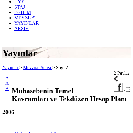
ÜYE
STAJ
EĞİTİM
MEVZUAT
YAYINLAR
ARŞİV
Yayınlar
Yayınlar
>
Mevzuat Serisi
>
Sayı 2
2 Paylaş
A
A
A
Muhasebenin Temel
Kavramları ve Tekdüzen Hesap Planı
2006