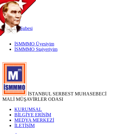
TR
|
EN
İnternet
Şubesi
İSMMMO Üyesiyim
İSMMMO Stajyeriyim
İSTANBUL SERBEST MUHASEBECİ
MALİ MÜŞAVİRLER ODASI
KURUMSAL
BİLGİYE ERİŞİM
MEDYA MERKEZİ
İLETİŞİM