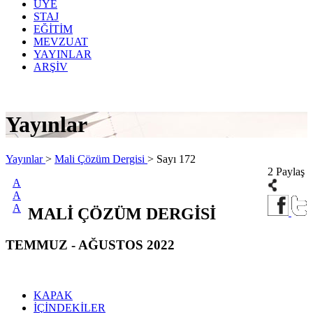
ÜYE
STAJ
EĞİTİM
MEVZUAT
YAYINLAR
ARŞİV
Yayınlar
Yayınlar
>
Mali Çözüm Dergisi
>
Sayı 172
2 Paylaş
A
A
A
MALİ ÇÖZÜM DERGİSİ
TEMMUZ - AĞUSTOS 2022
KAPAK
İÇİNDEKİLER