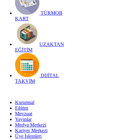
TÜRMOB
KART
UZAKTAN
EĞİTİM
DİJİTAL
TAKVİM
Kurumsal
Eğitim
Mevzuat
Yayınlar
Medya Merkezi
Kariyer Merkezi
Üye İşlemleri