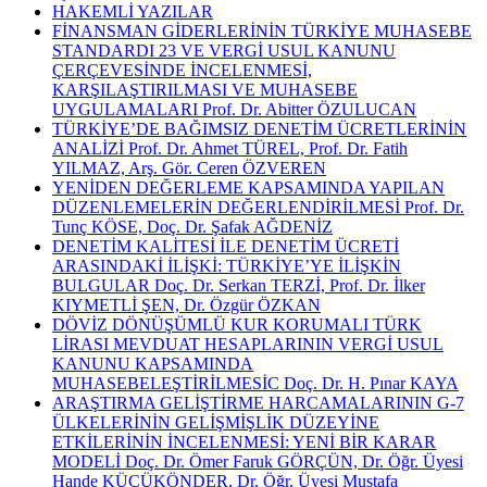
HAKEMLİ YAZILAR
FİNANSMAN GİDERLERİNİN TÜRKİYE MUHASEBE
STANDARDI 23 VE VERGİ USUL KANUNU
ÇERÇEVESİNDE İNCELENMESİ,
KARŞILAŞTIRILMASI VE MUHASEBE
UYGULAMALARI Prof. Dr. Abitter ÖZULUCAN
TÜRKİYE’DE BAĞIMSIZ DENETİM ÜCRETLERİNİN
ANALİZİ Prof. Dr. Ahmet TÜREL, Prof. Dr. Fatih
YILMAZ, Arş. Gör. Ceren ÖZVEREN
YENİDEN DEĞERLEME KAPSAMINDA YAPILAN
DÜZENLEMELERİN DEĞERLENDİRİLMESİ Prof. Dr.
Tunç KÖSE, Doç. Dr. Şafak AĞDENİZ
DENETİM KALİTESİ İLE DENETİM ÜCRETİ
ARASINDAKİ İLİŞKİ: TÜRKİYE’YE İLİŞKİN
BULGULAR Doç. Dr. Serkan TERZİ, Prof. Dr. İlker
KIYMETLİ ŞEN, Dr. Özgür ÖZKAN
DÖVİZ DÖNÜŞÜMLÜ KUR KORUMALI TÜRK
LİRASI MEVDUAT HESAPLARININ VERGİ USUL
KANUNU KAPSAMINDA
MUHASEBELEŞTİRİLMESİC Doç. Dr. H. Pınar KAYA
ARAŞTIRMA GELİŞTİRME HARCAMALARININ G-7
ÜLKELERİNİN GELİŞMİŞLİK DÜZEYİNE
ETKİLERİNİN İNCELENMESİ: YENİ BİR KARAR
MODELİ Doç. Dr. Ömer Faruk GÖRÇÜN, Dr. Öğr. Üyesi
Hande KÜÇÜKÖNDER, Dr. Öğr. Üyesi Mustafa