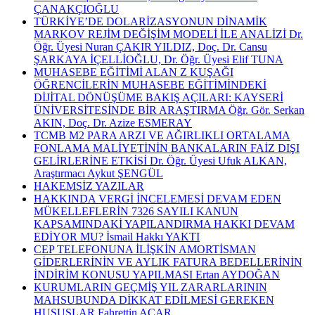
ÇANAKÇIOĞLU
TÜRKİYE’DE DOLARİZASYONUN DİNAMİK
MARKOV REJİM DEĞİŞİM MODELİ İLE ANALİZİ Dr.
Öğr. Üyesi Nuran ÇAKIR YILDIZ, Doç. Dr. Cansu
ŞARKAYA İÇELLİOĞLU, Dr. Öğr. Üyesi Elif TUNA
MUHASEBE EĞİTİMİ ALAN Z KUŞAĞI
ÖĞRENCİLERİN MUHASEBE EĞİTİMİNDEKİ
DİJİTAL DÖNÜŞÜME BAKIŞ AÇILARI: KAYSERİ
ÜNİVERSİTESİNDE BİR ARAŞTIRMA Öğr. Gör. Serkan
AKIN, Doç. Dr. Azize ESMERAY
TCMB M2 PARA ARZI VE AĞIRLIKLI ORTALAMA
FONLAMA MALİYETİNİN BANKALARIN FAİZ DIŞI
GELİRLERİNE ETKİSİ Dr. Öğr. Üyesi Ufuk ALKAN,
Araştırmacı Aykut ŞENGÜL
HAKEMSİZ YAZILAR
HAKKINDA VERGİ İNCELEMESİ DEVAM EDEN
MÜKELLEFLERİN 7326 SAYILI KANUN
KAPSAMINDAKİ YAPILANDIRMA HAKKI DEVAM
EDİYOR MU? İsmail Hakkı YAKTI
CEP TELEFONUNA İLİŞKİN AMORTİSMAN
GİDERLERİNİN VE AYLIK FATURA BEDELLERİNİN
İNDİRİM KONUSU YAPILMASI Ertan AYDOĞAN
KURUMLARIN GEÇMİŞ YIL ZARARLARININ
MAHSUBUNDA DİKKAT EDİLMESİ GEREKEN
HUSUSLAR Fahrettin AÇAR