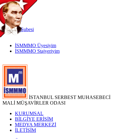
TR
|
EN
İnternet
Şubesi
İSMMMO Üyesiyim
İSMMMO Stajyeriyim
İSTANBUL SERBEST MUHASEBECİ
MALİ MÜŞAVİRLER ODASI
KURUMSAL
BİLGİYE ERİŞİM
MEDYA MERKEZİ
İLETİŞİM