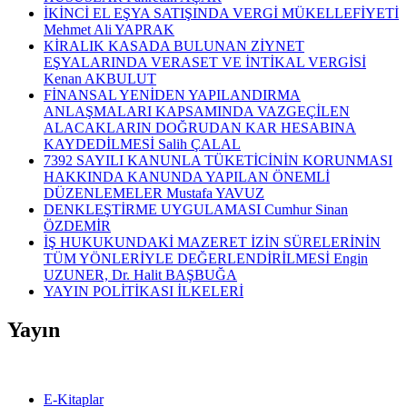
İKİNCİ EL EŞYA SATIŞINDA VERGİ MÜKELLEFİYETİ
Mehmet Ali YAPRAK
KİRALIK KASADA BULUNAN ZİYNET
EŞYALARINDA VERASET VE İNTİKAL VERGİSİ
Kenan AKBULUT
FİNANSAL YENİDEN YAPILANDIRMA
ANLAŞMALARI KAPSAMINDA VAZGEÇİLEN
ALACAKLARIN DOĞRUDAN KAR HESABINA
KAYDEDİLMESİ Salih ÇALAL
7392 SAYILI KANUNLA TÜKETİCİNİN KORUNMASI
HAKKINDA KANUNDA YAPILAN ÖNEMLİ
DÜZENLEMELER Mustafa YAVUZ
DENKLEŞTİRME UYGULAMASI Cumhur Sinan
ÖZDEMİR
İŞ HUKUKUNDAKİ MAZERET İZİN SÜRELERİNİN
TÜM YÖNLERİYLE DEĞERLENDİRİLMESİ Engin
UZUNER, Dr. Halit BAŞBUĞA
YAYIN POLİTİKASI İLKELERİ
Yayın
E-Kitaplar