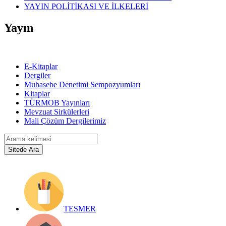
YAYIN POLİTİKASI VE İLKELERİ
Yayın
E-Kitaplar
Dergiler
Muhasebe Denetimi Sempozyumları
Kitaplar
TÜRMOB Yayınları
Mevzuat Sirkülerleri
Mali Çözüm Dergilerimiz
TESMER