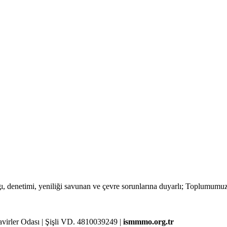
lığı, denetimi, yeniliği savunan ve çevre sorunlarına duyarlı; Toplumum
rler Odası | Şişli VD. 4810039249 |
ismmmo.org.tr