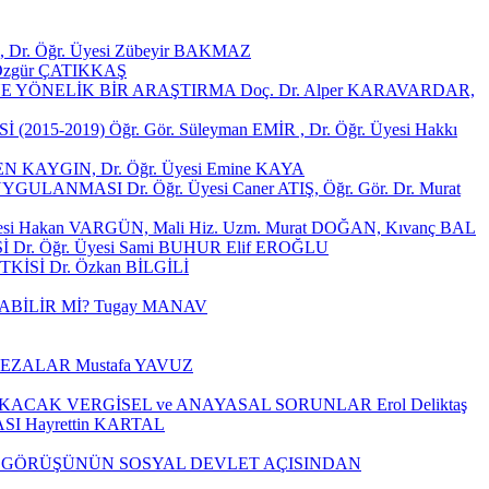
̈ğr. Üyesi Zübeyir BAKMAZ
gür ÇATIKKAŞ
YÖNELİK BİR ARAŞTIRMA Doç. Dr. Alper KARAVARDAR,
ğr. Gör. Süleyman EMİR , Dr. Öğr. Üyesi Hakkı
AYGIN, Dr. Öğr. Üyesi Emine KAYA
r. Öğr. Üyesi Caner ATIŞ, Öğr. Gör. Dr. Murat
akan VARGÜN, Mali Hiz. Uzm. Murat DOĞAN, Kıvanç BAL
ğr. Üyesi Sami BUHUR Elif EROĞLU
Dr. Özkan BİLGİLİ
BİLİR Mİ? Tugay MANAV
EZALAR Mustafa YAVUZ
CAK VERGİSEL ve ANAYASAL SORUNLAR Erol Deliktaş
 Hayrettin KARTAL
N GÖRÜŞÜNÜN SOSYAL DEVLET AÇISINDAN