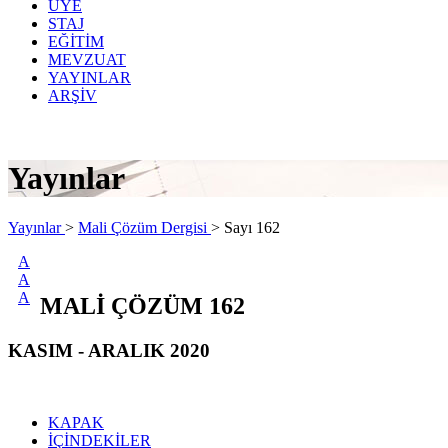
ÜYE
STAJ
EĞİTİM
MEVZUAT
YAYINLAR
ARŞİV
Yayınlar
Yayınlar
>
Mali Çözüm Dergisi
>
Sayı 162
A
A
A
MALİ ÇÖZÜM 162
KASIM - ARALIK 2020
KAPAK
İÇİNDEKİLER