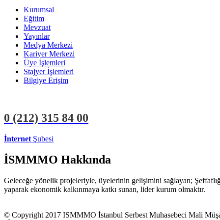
Kurumsal
Eğitim
Mevzuat
Yayınlar
Medya Merkezi
Kariyer Merkezi
Üye İşlemleri
Stajyer İşlemleri
Bilgiye Erişim
0 (212)
315 84 00
İnternet
Şubesi
ÜYE İŞLEMLERİ
STAJYER İŞLEMLERİ
İSMMMO Hakkında
Geleceğe yönelik projeleriyle, üyelerinin gelişimini sağlayan; Şeffaf
yaparak ekonomik kalkınmaya katkı sunan, lider kurum olmaktır.
© Copyright 2017 ISMMMO İstanbul Serbest Muhasebeci Mali Müşavi