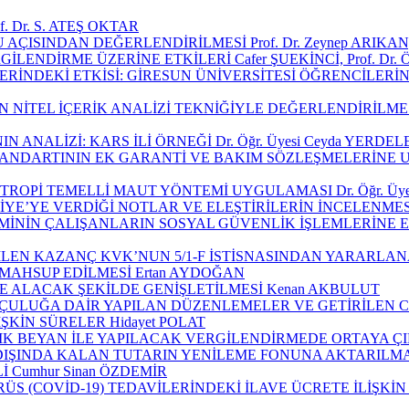
Dr. S. ATEŞ OKTAR
DAN DEĞERLENDİRİLMESİ Prof. Dr. Zeynep ARIKAN, Dr. O
DİRME ÜZERİNE ETKİLERİ Cafer ŞUEKİNCİ, Prof. Dr. Öz
RİNDEKİ ETKİSİ: GİRESUN ÜNİVERSİTESİ ÖĞRENCİLERİNE 
ERİK ANALİZİ TEKNİĞİYLE DEĞERLENDİRİLMESİ (2015-2019) Ö
LİZİ: KARS İLİ ÖRNEĞİ Dr. Öğr. Üyesi Ceyda YERDELEN K
TININ EK GARANTİ VE BAKIM SÖZLEŞMELERİNE UYGULANMASI D
Pİ TEMELLİ MAUT YÖNTEMİ UYGULAMASI Dr. Öğr. Üyesi H
E VERDİĞİ NOTLAR VE ELEŞTİRİLERİN İNCELENMESİ Dr. Ö
N ÇALIŞANLARIN SOSYAL GÜVENLİK İŞLEMLERİNE ETKİSİ 
LEN KAZANÇ KVK’NUN 5/1-F İSTİSNASINDAN YARARLANA
MAHSUP EDİLMESİ Ertan AYDOĞAN
E ALACAK ŞEKİLDE GENİŞLETİLMESİ Kenan AKBULUT
OKÇULUĞA DAİR YAPILAN DÜZENLEMELER VE GETİRİLEN C
ŞKİN SÜRELER Hidayet POLAT
K BEYAN İLE YAPILACAK VERGİLENDİRMEDE ORTAYA ÇIKA
DIŞINDA KALAN TUTARIN YENİLEME FONUNA AKTARILMASI
Cumhur Sinan ÖZDEMİR
 (COVİD-19) TEDAVİLERİNDEKİ İLAVE ÜCRETE İLİŞKİ