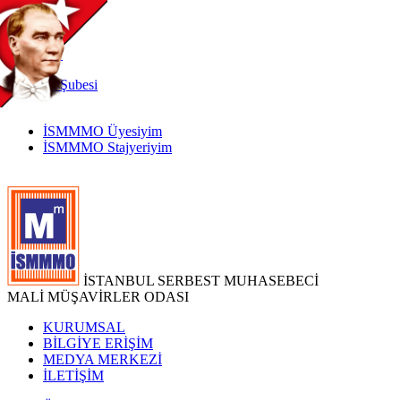
TR
|
EN
İnternet
Şubesi
İSMMMO Üyesiyim
İSMMMO Stajyeriyim
İSTANBUL SERBEST MUHASEBECİ
MALİ MÜŞAVİRLER ODASI
KURUMSAL
BİLGİYE ERİŞİM
MEDYA MERKEZİ
İLETİŞİM