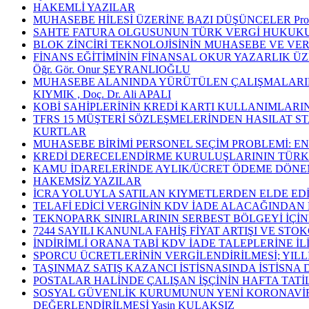
HAKEMLİ YAZILAR
MUHASEBE HİLESİ ÜZERİNE BAZI DÜŞÜNCELER Prof. 
SAHTE FATURA OLGUSUNUN TÜRK VERGİ HUKUKU AÇISIN
BLOK ZİNCİRİ TEKNOLOJİSİNİN MUHASEBE VE VERGİLEN
FİNANS EĞİTİMİNİN FİNANSAL OKUR YAZARLIK ÜZE
Öğr. Gör. Onur ŞEYRANLIOĞLU
MUHASEBE ALANINDA YÜRÜTÜLEN ÇALIŞMALARIN NİTEL İÇ
KIYMIK , Doç. Dr. Ali APALI
KOBİ SAHİPLERİNİN KREDİ KARTI KULLANIMLARININ ANA
TFRS 15 MÜŞTERİ SÖZLEŞMELERİNDEN HASILAT STANDAR
KURTLAR
MUHASEBE BİRİMİ PERSONEL SEÇİM PROBLEMİ: ENTRO
KREDİ DERECELENDİRME KURULUŞLARININ TÜRKİYE’Y
KAMU İDARELERİNDE AYLIK/ÜCRET ÖDEME DÖNEMİNİ
HAKEMSİZ YAZILAR
İCRA YOLUYLA SATILAN KIYMETLERDEN ELDE EDİ
TELAFİ EDİCİ VERGİNİN KDV İADE ALACAĞINDAN 
TEKNOPARK SINIRLARININ SERBEST BÖLGEYİ İÇİN
7244 SAYILI KANUNLA FAHİŞ FİYAT ARTIŞI VE ST
İNDİRİMLİ ORANA TABİ KDV İADE TALEPLERİNE İLİ
SPORCU ÜCRETLERİNİN VERGİLENDİRİLMESİ; YILLI
TAŞINMAZ SATIŞ KAZANCI İSTİSNASINDA İSTİSNA 
POSTALAR HALİNDE ÇALIŞAN İŞÇİNİN HAFTA TATİLİ 
SOSYAL GÜVENLİK KURUMUNUN YENİ KORONAVİRÜS
DEĞERLENDİRİLMESİ Yasin KULAKSIZ