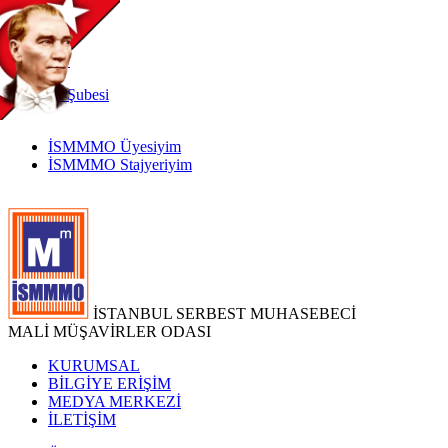
TR
|
EN
İnternet
Şubesi
İSMMMO Üyesiyim
İSMMMO Stajyeriyim
İSTANBUL SERBEST MUHASEBECİ
MALİ MÜŞAVİRLER ODASI
KURUMSAL
BİLGİYE ERİŞİM
MEDYA MERKEZİ
İLETİŞİM