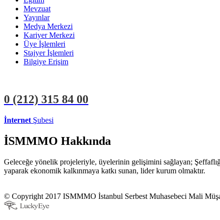
Mevzuat
Yayınlar
Medya Merkezi
Kariyer Merkezi
Üye İşlemleri
Stajyer İşlemleri
Bilgiye Erişim
0 (212)
315 84 00
İnternet
Şubesi
ÜYE İŞLEMLERİ
STAJYER İŞLEMLERİ
İSMMMO Hakkında
Geleceğe yönelik projeleriyle, üyelerinin gelişimini sağlayan; Şeffaf
yaparak ekonomik kalkınmaya katkı sunan, lider kurum olmaktır.
© Copyright 2017 ISMMMO İstanbul Serbest Muhasebeci Mali Müşavi