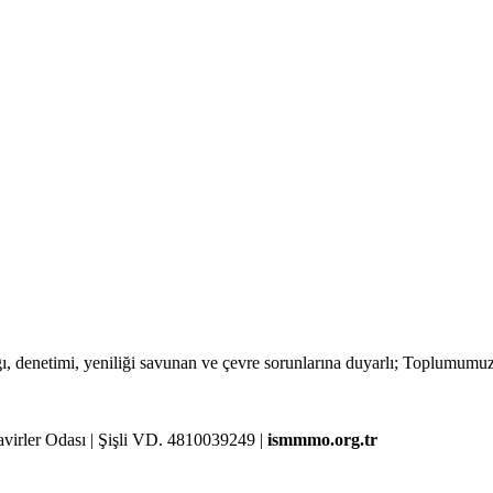
lığı, denetimi, yeniliği savunan ve çevre sorunlarına duyarlı; Toplumum
rler Odası | Şişli VD. 4810039249 |
ismmmo.org.tr