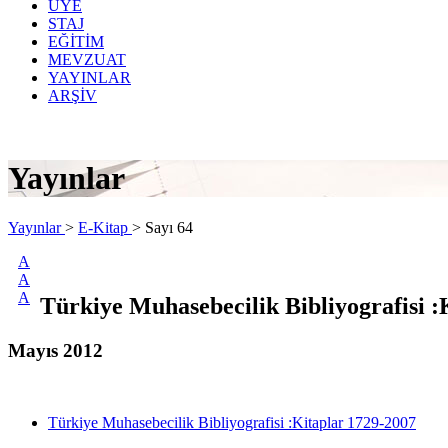
ÜYE
STAJ
EĞİTİM
MEVZUAT
YAYINLAR
ARŞİV
Yayınlar
Yayınlar
>
E-Kitap
>
Sayı 64
A
A
A
Türkiye Muhasebecilik Bibliyografisi :
Mayıs 2012
Türkiye Muhasebecilik Bibliyografisi :Kitaplar 1729-2007