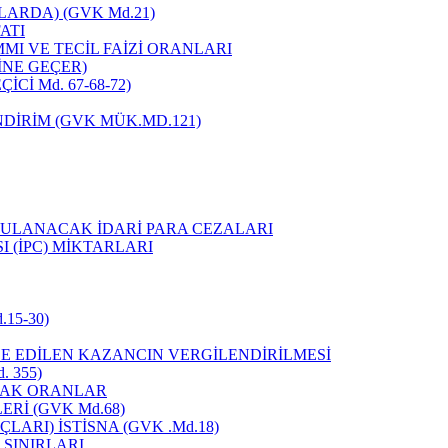
ARDA) (GVK Md.21)
ATI
MMI VE TECİL FAİZİ ORANLARI
İNE GEÇER)
Cİ Md. 67-68-72)
NDİRİM (GVK MÜK.MD.121)
YGULANACAK İDARİ PARA CEZALARI
I (İPC) MİKTARLARI
15-30)
DE EDİLEN KAZANCIN VERGİLENDİRİLMESİ
 355)
CAK ORANLAR
Rİ (GVK Md.68)
ARI) İSTİSNA (GVK .Md.18)
 SINIRLARI