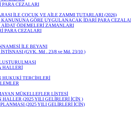
 PARA CEZALARI
ASI İLE ÇOCUK VE AİLE ZAMMI TUTARLARI (2026)
Sİ KANUNUNA GÖRE UYGULANACAK İDARİ PARA CEZALARI 
I AİDAT ÖDEMELERİ ZAMANLARI
İ PARA CEZALARI
NNAMESİ İLE BEYANI
SNASI (GVK. Md . 23/8 ve Md. 23/10 )
OLUŞTURULMASI
A HALLERİ
N HUKUKİ TERCİHLERİ
ŞLEMLER
AYAN MÜKELLEFLER LİSTESİ
ALLER (2025 YILI GELİRLERİ İÇİN )
ANMASI (2025 YILI GELİRLERİ İÇİN)