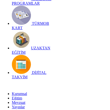
PROGRAMLAR
TÜRMOB
KART
UZAKTAN
EĞİTİM
DİJİTAL
TAKVİM
Kurumsal
Eğitim
Mevzuat
Yayınlar