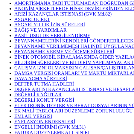
AMORTİSMANA TABİ TUTULMADAN DOĞRUDAN GİDE
ANONİM ŞİRKETLERDE HİSSE DEVİRLERİNDEN ELD
ARİZİ KAZANÇLAR İSTİSNASI (GVK Md.82)
ASGARİ ÜCRET
ASGARİ YILLIK İZİN SÜRELERİ
BAĞIŞ VE YARDIMLAR
BASİT USULDE VERGİLENDİRME
BEYANNAMELERİNİ KENDİLERİ GÖNDEREBİLECE
BEYANNAME VERİLMEMESİ HALİNDE UYGULANAC
BEYANNAME VERME VE ÖDEME SÜRELERİ
BİNEK OTOMOBİL KİRALAMASINDA GİDER YAZILAC
BİLDİRİM SÜRELERİ VE BİLDİRİM YAPILMAYACAK 
ÇALIŞMA İZNİ OLMAKSIZIN ÇALIŞAN/ÇALIŞTIRIL
DAMGA VERGİSİ ORANLARI VE MAKTU MİKTARLARI
DAVA AÇMA SÜRELERİ
DEFTER TUTMA HADLERİ
DEĞER ARTIŞI KAZANÇLARI İSTİSNASI VE HESAPLA
DEĞERLİ KAĞITLAR
DEĞERLİ KONUT VERGİSİ
ELEKTRONİK DEFTER VE BERAT DOSYALARININ YÜKLEME
EK MALİ TABLOLARI DÜZENLEME ZORUNLULUĞU
EMLAK VERGİSİ
ENFLASYON ENDEKSLERİ
ENGELLİ İNDİRİMİ (GVK Md.31)
FATURA DÜZENLEME ALT SINIRI