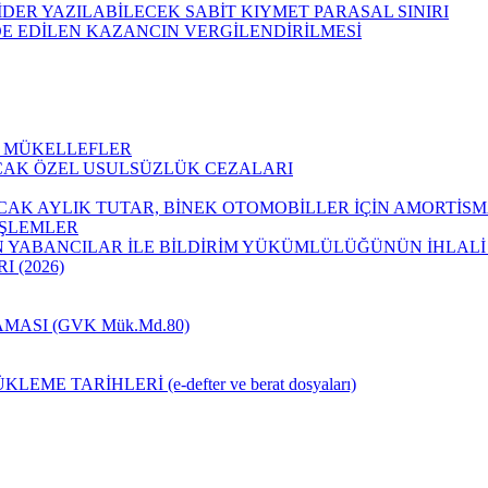
R YAZILABİLECEK SABİT KIYMET PARASAL SINIRI
E EDİLEN KAZANCIN VERGİLENDİRİLMESİ
K MÜKELLEFLER
AK ÖZEL USULSÜZLÜK CEZALARI
AK AYLIK TUTAR, BİNEK OTOMOBİLLER İÇİN AMORTİSM
İŞLEMLER
AN YABANCILAR İLE BİLDİRİM YÜKÜMLÜLÜĞÜNÜN İHLAL
 (2026)
MASI (GVK Mük.Md.80)
 TARİHLERİ (e-defter ve berat dosyaları)