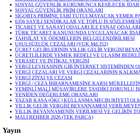
SOSYAL GÜVENLİK KURUMUNCA KESİLECEK İDARİ
SOSYAL GÜVENLİK PRİM ORANLARI
SİGORTA PRİMİNE TABİ TUTULMAYACAK YEMEK PAR
6356 SAYILI SENDİKALAR VE TOPLU İŞ SÖZLEŞME
TİCARET VE SANAYİ ODALARI İLE ESNAF ODALAR
TÜRK TİCARET KANUNUNDA UYGULANACAK İDAR
TAHSİLAT VE ÖDEMELERİN BELGELENDİRİLMESİ
USULSÜZLÜK CEZALARI (VUK Md.352)
ÜCRET GELİRLERİNİN YILLIK GELİR VERGİSİ BEYA
ÜCRETLİLERDE YEMEK BEDELİ VE ULAŞIM BEDELİ İSTİ
VERASET VE İNTİKAL VERGİSİ
VERGİ LEVHASININ GİB İNTERNET SİSTEMİNDEN 
VERGİ CEZALARI VE VERGİ CEZALARININ KALKM
VERGİ ZİYAI VE CEZASI
VERGİ / CEZA İHBARNAMESİNE KARŞI MÜKELLEFİ
YEMİNLİ MALİ MÜŞAVİRLERE TASDİKİ ZORUNLU İ
YENİDEN DEĞERLEME ORANLARI
YAZAR KASA (ÖKC) KULLANMA MECBURİYETİ OLM
YILLIK GELİR VERGİSİ BEYANNAMESİ VERİLMEYEN H
YILLIK BEYANNAMENİN VERİLMESİ VE GELİRİN TOPL
MALİ REHBER 2026 (TEK PARÇA)
Yayın