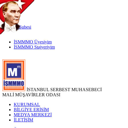
TR
|
EN
İnternet
Şubesi
İSMMMO Üyesiyim
İSMMMO Stajyeriyim
İSTANBUL SERBEST MUHASEBECİ
MALİ MÜŞAVİRLER ODASI
KURUMSAL
BİLGİYE ERİŞİM
MEDYA MERKEZİ
İLETİŞİM