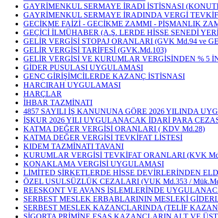
GAYRİMENKUL SERMAYE İRADI İSTİSNASI (KONUTL
GAYRİMENKUL SERMAYE İRADINDA VERGİ TEVKİF
GECİKME FAİZİ - GECİKME ZAMMI - PİŞMANLIK ZA
GEÇİCİ İLMÜHABER (A.Ş. LERDE HİSSE SENEDİ YER
GELİR VERGİSİ STOPAJ ORANLARI (GVK Md.94 ve GEÇİ
GELİR VERGİSİ TARİFESİ (GVK.Md.103)
GELİR VERGİSİ VE KURUMLAR VERGİSİNDEN % 5 İ
GİDER PUSULASI UYGULAMASI
GENÇ GİRİŞİMCİLERDE KAZANÇ İSTİSNASI
HARCIRAH UYGULAMASI
HARÇLAR
İHBAR TAZMİNATI
4857 SAYILI İŞ KANUNUNA GÖRE 2026 YILINDA U
İŞKUR 2026 YILI UYGULANACAK İDARİ PARA CEZAS
KATMA DEĞER VERGİSİ ORANLARI ( KDV Md.28)
KATMA DEĞER VERGİSİ TEVKİFAT LİSTESİ
KIDEM TAZMİNATI TAVANI
KURUMLAR VERGİSİ TEVKİFAT ORANLARI (KVK Md.
KONAKLAMA VERGİSİ UYGULAMASI
LİMİTED ŞİRKETLERDE HİSSE DEVİRLERİNDEN EL
ÖZEL USULSÜZLÜK CEZALARI (VUK Md.353 / Mük.Md.
REESKONT VE AVANS İŞLEMLERİNDE UYGULANA
SERBEST MESLEK ERBABLARININ MESLEKİ GİDERLE
SERBEST MESLEK KAZANÇLARINDA (TELİF KAZANÇL
SİGORTA PRİMİNE ESAS KAZANÇLARIN ALT VE ÜST