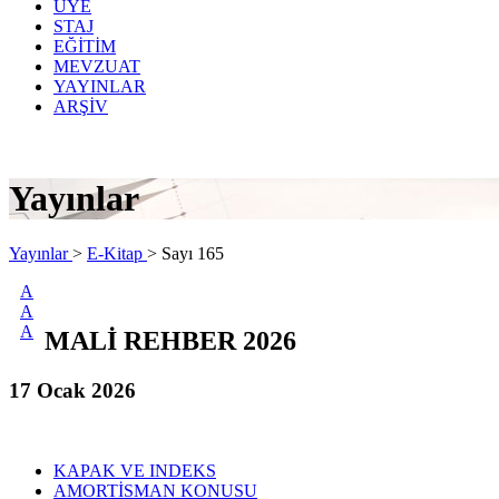
ÜYE
STAJ
EĞİTİM
MEVZUAT
YAYINLAR
ARŞİV
Yayınlar
Yayınlar
>
E-Kitap
>
Sayı 165
A
A
A
MALİ REHBER 2026
17 Ocak 2026
KAPAK VE INDEKS
AMORTİSMAN KONUSU