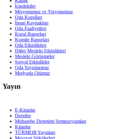
Kapak
İçindekiler
Misyonumuz ve Vizyonumuz
Oda Kurulları
İnsan Kaynakları
Oda Faaliyetleri
Kurul Raporları
Komite Raporları
Oda Etkinlikleri
Diğer Mesleki Etkinlikleri
Mesleki Görüşmeler
Sosyal Etkinlikler
Oda Yayınlarımız
Medyada Odamız
Yayın
E-Kitaplar
Dergiler
Muhasebe Denetimi Sempozyumları
Kitaplar
TÜRMOB Yayınları
Mevzuat Sirkülerleri