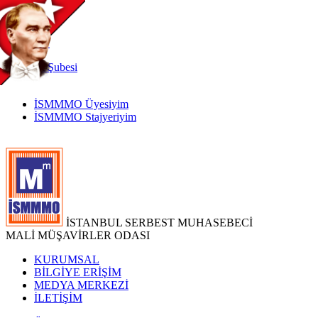
TR
|
EN
İnternet
Şubesi
İSMMMO Üyesiyim
İSMMMO Stajyeriyim
İSTANBUL SERBEST MUHASEBECİ
MALİ MÜŞAVİRLER ODASI
KURUMSAL
BİLGİYE ERİŞİM
MEDYA MERKEZİ
İLETİŞİM