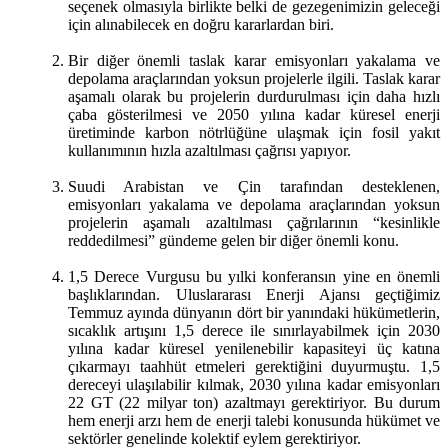
seçenek olmasıyla birlikte belki de gezegenimizin geleceği
için alınabilecek en doğru kararlardan biri.
Bir diğer önemli taslak karar emisyonları yakalama ve
depolama araçlarından yoksun projelerle ilgili. Taslak karar
aşamalı olarak bu projelerin durdurulması için daha hızlı
çaba gösterilmesi ve 2050 yılına kadar küresel enerji
üretiminde karbon nötrlüğüne ulaşmak için fosil yakıt
kullanımının hızla azaltılması çağrısı yapıyor.
Suudi Arabistan ve Çin tarafından desteklenen,
emisyonları yakalama ve depolama araçlarından yoksun
projelerin aşamalı azaltılması çağrılarının “kesinlikle
reddedilmesi” gündeme gelen bir diğer önemli konu.
1,5 Derece Vurgusu bu yılki konferansın yine en önemli
başlıklarından. Uluslararası Enerji Ajansı geçtiğimiz
Temmuz ayında dünyanın dört bir yanındaki hükümetlerin,
sıcaklık artışını 1,5 derece ile sınırlayabilmek için 2030
yılına kadar küresel yenilenebilir kapasiteyi üç katına
çıkarmayı taahhüt etmeleri gerektiğini duyurmuştu. 1,5
dereceyi ulaşılabilir kılmak, 2030 yılına kadar emisyonları
22 GT (22 milyar ton) azaltmayı gerektiriyor. Bu durum
hem enerji arzı hem de enerji talebi konusunda hükümet ve
sektörler genelinde kolektif eylem gerektiriyor.