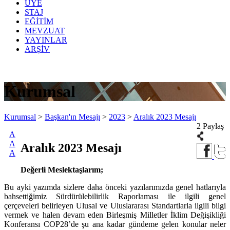
ÜYE
STAJ
EĞİTİM
MEVZUAT
YAYINLAR
ARŞİV
Kurumsal
Kurumsal
>
Başkan'ın Mesajı
>
2023
>
Aralık 2023 Mesajı
2 Paylaş
A
A
Aralık 2023 Mesajı
A
Değerli Meslektaşlarım;
Bu ayki yazımda sizlere daha önceki yazılarımızda genel hatlarıyla
bahsettiğimiz Sürdürülebilirlik Raporlaması ile ilgili genel
çerçeveleri belirleyen Ulusal ve Uluslararası Standartlarla ilgili bilgi
vermek ve halen devam eden Birleşmiş Milletler İklim Değişikliği
Konferansı COP28’de şu ana kadar gündeme gelen konular neler