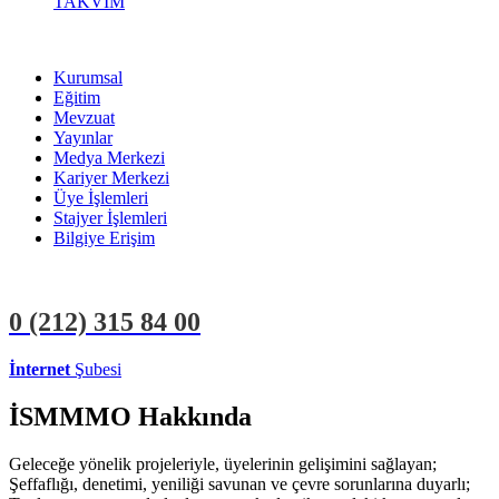
TAKVİM
Kurumsal
Eğitim
Mevzuat
Yayınlar
Medya Merkezi
Kariyer Merkezi
Üye İşlemleri
Stajyer İşlemleri
Bilgiye Erişim
0 (212)
315 84 00
İnternet
Şubesi
ÜYE İŞLEMLERİ
STAJYER İŞLEMLERİ
İSMMMO Hakkında
Geleceğe yönelik projeleriyle, üyelerinin gelişimini sağlayan;
Şeffaflığı, denetimi, yeniliği savunan ve çevre sorunlarına duyarlı;