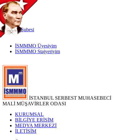
TR
|
EN
İnternet
Şubesi
İSMMMO Üyesiyim
İSMMMO Stajyeriyim
İSTANBUL SERBEST MUHASEBECİ
MALİ MÜŞAVİRLER ODASI
KURUMSAL
BİLGİYE ERİŞİM
MEDYA MERKEZİ
İLETİŞİM