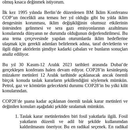
olmuş kısaca değinmek istiyorum.
İlk kez 1995 yılında Berlin’de düzenlenen BM İklim Konferansı
COP’un öncelikli ana teması her yıl olduğu gibi bu yılda iklim
dengesinin korunması, iklim değişikliğinin olumsuz etkilerinin
üstesinden gelinmesi ve sera gazı emisyonlarının azaltılması
konularında dünyanın ne durumda olduğunun değerlendirilmesi. Bu
ana tema çerçevesinde yapılan oturumlarda iklim hedeflerine
ulaşmak için gerekli adımları belirlemek adına, taraf devletlerin ve
ilgili diğer aktörlerin şimdiye kadarki çabaları ve bunların sonuçları
analiz ediliyor.
Bu yıl 30 Kasım-12 Aralık 2023 tarihleri arasında Dubai’de
gerçekleşen konferans halen devam ediyor. COP28’in kesinleşmiş
müzakere metinleri 12 Aralık tarihinde açıklanacak ancak önemli
birçok konuda taslak kararların şekillendiğini söylemek mümkün.
Petrol, gaz ve kömürün gelecekteki durumu COP28’in bu yılki kilit
konularından.
COP28’de şuana kadar açıklanan önemli taslak karar metinleri ve
değinilen konuları aşağıdaki şekilde sıralamak mümkün.
Taslak karar metinlerinden biri fosil yakıtlarla ilgili. Fosil
yakıtların düzenli ve adil bir şekilde kullanımdan
kaldırılmasını öneriyor. Bu en radikal seçenek. En radikal