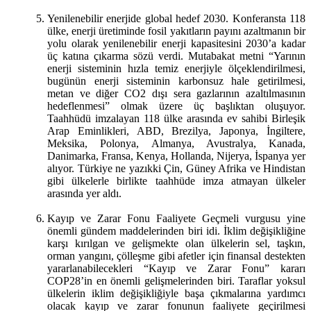
Yenilenebilir enerjide global hedef 2030. Konferansta 118
ülke, enerji üretiminde fosil yakıtların payını azaltmanın bir
yolu olarak yenilenebilir enerji kapasitesini 2030’a kadar
üç katına çıkarma sözü verdi. Mutabakat metni “Yarının
enerji sisteminin hızla temiz enerjiyle ölçeklendirilmesi,
bugünün enerji sisteminin karbonsuz hale getirilmesi,
metan ve diğer CO2 dışı sera gazlarının azaltılmasının
hedeflenmesi” olmak üzere üç başlıktan oluşuyor.
Taahhüdü imzalayan 118 ülke arasında ev sahibi Birleşik
Arap Eminlikleri, ABD, Brezilya, Japonya, İngiltere,
Meksika, Polonya, Almanya, Avustralya, Kanada,
Danimarka, Fransa, Kenya, Hollanda, Nijerya, İspanya yer
alıyor. Türkiye ne yazıkki Çin, Güney Afrika ve Hindistan
gibi ülkelerle birlikte taahhüde imza atmayan ülkeler
arasında yer aldı.
Kayıp ve Zarar Fonu Faaliyete Geçmeli vurgusu yine
önemli gündem maddelerinden biri idi. İklim değişikliğine
karşı kırılgan ve gelişmekte olan ülkelerin sel, taşkın,
orman yangını, çölleşme gibi afetler için finansal destekten
yararlanabilecekleri “Kayıp ve Zarar Fonu” kararı
COP28’in en önemli gelişmelerinden biri. Taraflar yoksul
ülkelerin iklim değişikliğiyle başa çıkmalarına yardımcı
olacak kayıp ve zarar fonunun faaliyete geçirilmesi