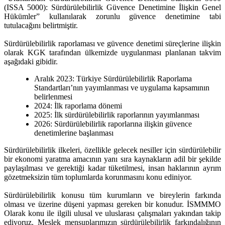
(ISSA 5000): Sürdürülebilirlik Güvence Denetimine İlişkin Genel
Hükümler” kullanılarak zorunlu güvence denetimine tabi
tutulacağını belirtmiştir.
Sürdürülebilirlik raporlaması ve güvence denetimi süreçlerine ilişkin
olarak KGK tarafından ülkemizde uygulanması planlanan takvim
aşağıdaki gibidir.
Aralık 2023: Türkiye Sürdürülebilirlik Raporlama
Standartları’nın yayımlanması ve uygulama kapsamının
belirlenmesi
2024: İlk raporlama dönemi
2025: İlk sürdürülebilirlik raporlarının yayımlanması
2026: Sürdürülebilirlik raporlarına ilişkin güvence
denetimlerine başlanması
Sürdürülebilirlik ilkeleri, özellikle gelecek nesiller için sürdürülebilir
bir ekonomi yaratma amacının yanı sıra kaynakların adil bir şekilde
paylaşılması ve gerektiği kadar tüketilmesi, insan haklarının ayrım
gözetmeksizin tüm toplumlarda korunmasını konu ediniyor.
Sürdürülebilirlik konusu tüm kurumların ve bireylerin farkında
olması ve üzerine düşeni yapması gereken bir konudur. İSMMMO
Olarak konu ile ilgili ulusal ve uluslarası çalışmaları yakından takip
ediyoruz. Meslek mensuplarımızın sürdürülebilirlik farkındalığının