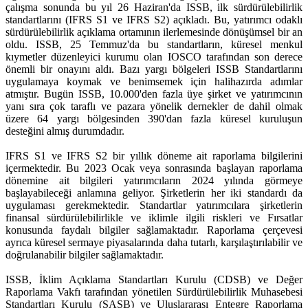
çalışma sonunda bu yıl 26 Haziran'da ISSB, ilk sürdürülebilirlik
standartlarını (IFRS S1 ve IFRS S2) açıkladı. Bu, yatırımcı odaklı
sürdürülebilirlik açıklama ortamının ilerlemesinde dönüşümsel bir an
oldu. ISSB, 25 Temmuz'da bu standartların, küresel menkul
kıymetler düzenleyici kurumu olan IOSCO tarafından son derece
önemli bir onayını aldı. Bazı yargı bölgeleri ISSB Standartlarını
uygulamaya koymak ve benimsemek için halihazırda adımlar
atmıştır. Bugün ISSB, 10.000'den fazla üye şirket ve yatırımcının
yanı sıra çok taraflı ve pazara yönelik dernekler de dahil olmak
üzere 64 yargı bölgesinden 390'dan fazla küresel kuruluşun
desteğini almış durumdadır.
IFRS S1 ve IFRS S2 bir yıllık döneme ait raporlama bilgilerini
içermektedir. Bu 2023 Ocak veya sonrasında başlayan raporlama
dönemine ait bilgileri yatırımcıların 2024 yılında görmeye
başlayabileceği anlamına geliyor. Şirketlerin her iki standardı da
uygulaması gerekmektedir. Standartlar yatırımcılara şirketlerin
finansal sürdürülebilirlikle ve iklimle ilgili riskleri ve Fırsatlar
konusunda faydalı bilgiler sağlamaktadır. Raporlama çerçevesi
ayrıca küresel sermaye piyasalarında daha tutarlı, karşılaştırılabilir ve
doğrulanabilir bilgiler sağlamaktadır.
ISSB, İklim Açıklama Standartları Kurulu (CDSB) ve Değer
Raporlama Vakfı tarafından yönetilen Sürdürülebilirlik Muhasebesi
Standartları Kurulu (SASB) ve Uluslararası Entegre Raporlama