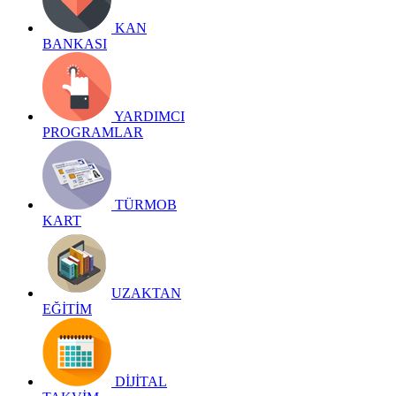
KAN
BANKASI
YARDIMCI
PROGRAMLAR
TÜRMOB
KART
UZAKTAN
EĞİTİM
DİJİTAL