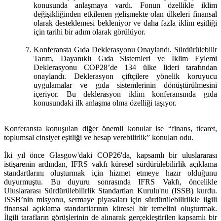
konusunda anlaşmaya vardı. Fonun özellikle iklim
değişikliğinden etkilenen gelişmekte olan ülkeleri finansal
olarak desteklemesi bekleniyor ve daha fazla iklim eşitliği
için tarihi bir adım olarak görülüyor.
Konferansta Gıda Deklerasyonu Onaylandı. Sürdürülebilir
Tarım, Dayanıklı Gıda Sistemleri ve İklim Eylemi
Deklerasyonu COP28’de 134 ülke lideri tarafından
onaylandı. Deklerasyon çiftçilere yönelik koruyucu
uygulamalar ve gıda sistemlerinin dönüştürülmesini
içeriyor. Bu deklerasyon iklim konferansında gıda
konusundaki ilk anlaşma olma özelliği taşıyor.
Konferansta konuşulan diğer önemli konular ise “finans, ticaret,
toplumsal cinsiyet eşitliği ve hesap verebilirlik” konuları odu.
İki yıl önce Glasgow'daki COP26'da, kapsamlı bir uluslararası
istişarenin ardından, IFRS vakfı küresel sürdürülebilirlik açıklama
standartlarını oluşturmak için hizmet etmeye hazır olduğunu
duyurmuştu. Bu duyuru sonrasında IFRS Vakfı, öncelikle
Uluslararası Sürdürülebilirlik Standartları Kurulu'nu (ISSB) kurdu.
ISSB’nin misyonu, sermaye piyasaları için sürdürülebilirlikle ilgili
finansal açıklama standartlarının küresel bir temelini oluşturmak.
İlgili tarafların görüşlerinin de alınarak gerçekleştirilen kapsamlı bir