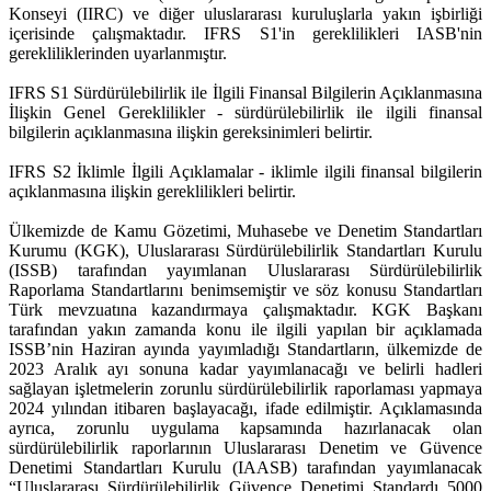
Konseyi (IIRC) ve diğer uluslararası kuruluşlarla yakın işbirliği
içerisinde çalışmaktadır. IFRS S1'in gereklilikleri IASB'nin
gerekliliklerinden uyarlanmıştır.
IFRS S1 Sürdürülebilirlik ile İlgili Finansal Bilgilerin Açıklanmasına
İlişkin Genel Gereklilikler - sürdürülebilirlik ile ilgili finansal
bilgilerin açıklanmasına ilişkin gereksinimleri belirtir.
IFRS S2 İklimle İlgili Açıklamalar - iklimle ilgili finansal bilgilerin
açıklanmasına ilişkin gereklilikleri belirtir.
Ülkemizde de Kamu Gözetimi, Muhasebe ve Denetim Standartları
Kurumu (KGK), Uluslararası Sürdürülebilirlik Standartları Kurulu
(ISSB) tarafından yayımlanan Uluslararası Sürdürülebilirlik
Raporlama Standartlarını benimsemiştir ve söz konusu Standartları
Türk mevzuatına kazandırmaya çalışmaktadır. KGK Başkanı
tarafından yakın zamanda konu ile ilgili yapılan bir açıklamada
ISSB’nin Haziran ayında yayımladığı Standartların, ülkemizde de
2023 Aralık ayı sonuna kadar yayımlanacağı ve belirli hadleri
sağlayan işletmelerin zorunlu sürdürülebilirlik raporlaması yapmaya
2024 yılından itibaren başlayacağı, ifade edilmiştir. Açıklamasında
ayrıca, zorunlu uygulama kapsamında hazırlanacak olan
sürdürülebilirlik raporlarının Uluslararası Denetim ve Güvence
Denetimi Standartları Kurulu (IAASB) tarafından yayımlanacak
“Uluslararası Sürdürülebilirlik Güvence Denetimi Standardı 5000